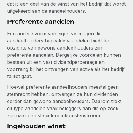
dat is een deel van de winst van het bedrijf dat wordt
up op het gebied van gezondheid en welzijn,...
Secundaire arbeidsvoorwaarden
uitgekeerd aan de aandeelhouders.
BLOG
Eenvoudig secundaire arbeidsvoorwaarden
Meer informatie
Preferente aandelen
beheren
Productupdates van Remote: Gusto- en Xero-
integraties en Contractor Management Plus
Een andere vorm van eigen vermogen die
aandeelhouders bepaalde voordelen biedt ten
Het blijft de missie van Remote om alle soorten bedrijven
opzichte van gewone aandeelhouders zijn
te helpen bij het aannemen, beheren en...
preferente aandelen. Dergelijke voordelen kunnen
Meer informatie
bestaan uit een vast dividendpercentage en
voorrang bij het ontvangen van activa als het bedrijf
failliet gaat.
Hoe Phiture 55 werknemers in 19 landen
Hoewel preferente aandeelhouders meestal geen
beheert met Remote
stemrecht hebben, ontvangen ze hun dividenden
Phiture, een toonaangevende leider in de wereldwijde
eerder dan gewone aandeelhouders. Daarom trekt
mobiele groeiadviessector, zet zich sinds 2016...
dit type aandelen vaak beleggers aan die op zoek
zijn naar een stabielere inkomstenstroom.
Meer informatie
Ingehouden winst