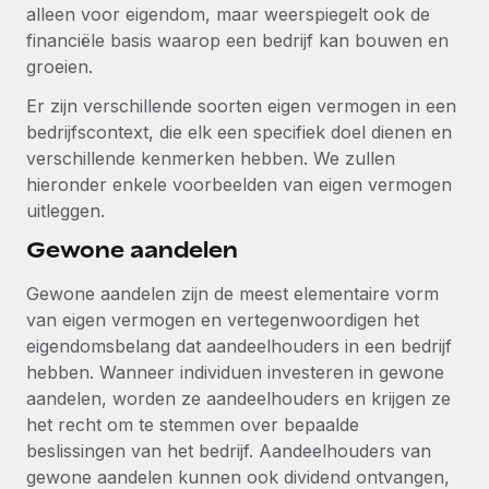
Ontdek hoe je met ons kunt samenwerken
DIENSTEN
alleen voor eigendom, maar weerspiegelt ook de
financiële basis waarop een bedrijf kan bouwen en
Inzicht in salaris en talent
Vraag een expert
Remote Build
Binnenkort beschikbaar
groeien.
Krijg hulp van global HR- en juridische experts
Integraties en advies over AI-automatiseringen
Inzichtencentrum
Er zijn verschillende soorten eigen vermogen in een
Achtergrondonderzoek
bedrijfscontext, die elk een specifiek doel dienen en
Support
Vereenvoudig het screeningsproces van
CASESTUDY'S
verschillende kenmerken hebben. We zullen
kandidaten
Alle bronnen bekijken
hieronder enkele voorbeelden van eigen vermogen
Hoe AI-pionier Weaviate zijn team met 120%
uitleggen.
liet groeien met Remote
Compliance Watchtower
Gewone aandelen
Blijf compliance-risico's voor
BLOG
Weaviate in één oogopslag Weaviate bouwt open source,
AI-first infrastructuur. De missie van het...
Global Payroll
Gewone aandelen zijn de meest elementaire vorm
Apparaatbeheer
van eigen vermogen en vertegenwoordigen het
Lever en track wereldwijd IT-middelen
Meer informatie
EOR en PEO
eigendomsbelang dat aandeelhouders in een bedrijf
hebben. Wanneer individuen investeren in gewone
Entiteiten oprichten
Contractor Management
aandelen, worden ze aandeelhouders en krijgen ze
Stel snel compliant entiteiten op
De strategische samenwerking tussen
Belastingen
het recht om te stemmen over bepaalde
Reverse Tech en Remote voor zzp- en payroll-
Mobiliteit en overplaatsing
beheer
beslissingen van het bedrijf. Aandeelhouders van
Naar de blog
Plaats werknemers moeiteloos over
gewone aandelen kunnen ook dividend ontvangen,
Reverse Tech in een oogopslag Reverse Tech, een start-