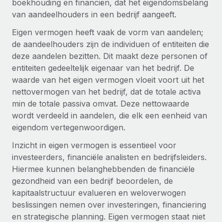
boekhouding en financiën, dat het eigendomsbelang
Zzp'ers internationaal onboarden en beheren
Betalingscalculator voor zzp'ers
van aandeelhouders in een bedrijf aangeeft.
Inloggen
Nederlands
Ontdek valuta-opties en betaalsnelheden voor
PEO
GROEIFASE
Eigen vermogen heeft vaak de vorm van aandelen;
internationale zzp'ers
Ingewikkelde HR-taken eenvoudig uitbesteden
Français
de aandeelhouders zijn de individuen of entiteiten die
Start-ups
deze aandelen bezitten. Dit maakt deze personen of
Flexibele global HR en payroll solutions voor groeiende
LEREN MET REMOTE
Deutsch
entiteiten gedeeltelijk eigenaar van het bedrijf. De
bedrijven
INFRASTRUCTUUR
waarde van het eigen vermogen vloeit voort uit het
Onderzoek en gidsen
Remote Embedded
Mid-market
Español
nettovermogen van het bedrijf, dat de totale activa
HR naadloos in workflows integreren
Casestudy's
Teams uitbreiden met HR solutions op maat
min de totale passiva omvat. Deze nettowaarde
Italiano
wordt verdeeld in aandelen, die elk een eenheid van
Platform
HR-woordenlijst
Enterprise
eigendom vertegenwoordigen.
Ingebouwde essentiële HR-functies voor je team
Global HR voor grote bedrijven
Português (Portugal)
Checklists en templates
Inzicht in eigen vermogen is essentieel voor
Verbinden
Nieuw
investeerders, financiële analisten en bedrijfsleiders.
Bibliotheek met functiebeschrijvingen
日本語
AI-tools koppelen aan Remote met onze MCP
WERK MET ONS SAMEN
Hiermee kunnen belanghebbenden de financiële
gezondheid van een bedrijf beoordelen, de
Strategische technologiepartners
Webinars
Integraties
한국어
kapitaalstructuur evalueren en weloverwogen
Integreer global HR flexibel in je platform
Processen stroomlijnen met essentiële zakelijke tools
Evenementen
beslissingen nemen over investeringen, financiering
中文（简体）
Een partner worden
en strategische planning. Eigen vermogen staat niet
Newsroom