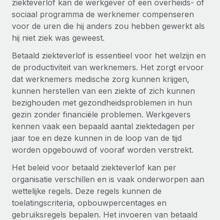
ziekteverlof kan de werkgever of een overheids- of
Zzp'ers internationaal onboarden en beheren
Betalingscalculator voor zzp'ers
sociaal programma de werknemer compenseren
Inloggen
Nederlands
Ontdek valuta-opties en betaalsnelheden voor
PEO
voor de uren die hij anders zou hebben gewerkt als
GROEIFASE
internationale zzp'ers
Ingewikkelde HR-taken eenvoudig uitbesteden
hij niet ziek was geweest.
Français
Start-ups
Betaald ziekteverlof is essentieel voor het welzijn en
Flexibele global HR en payroll solutions voor groeiende
LEREN MET REMOTE
Deutsch
de productiviteit van werknemers. Het zorgt ervoor
bedrijven
INFRASTRUCTUUR
dat werknemers medische zorg kunnen krijgen,
Onderzoek en gidsen
Remote Embedded
Mid-market
Español
kunnen herstellen van een ziekte of zich kunnen
HR naadloos in workflows integreren
Casestudy's
Teams uitbreiden met HR solutions op maat
bezighouden met gezondheidsproblemen in hun
Italiano
gezin zonder financiële problemen. Werkgevers
Platform
HR-woordenlijst
Enterprise
kennen vaak een bepaald aantal ziektedagen per
Ingebouwde essentiële HR-functies voor je team
Global HR voor grote bedrijven
Português (Portugal)
jaar toe en deze kunnen in de loop van de tijd
Checklists en templates
Verbinden
Nieuw
worden opgebouwd of vooraf worden verstrekt.
Bibliotheek met functiebeschrijvingen
日本語
AI-tools koppelen aan Remote met onze MCP
WERK MET ONS SAMEN
Het beleid voor betaald ziekteverlof kan per
organisatie verschillen en is vaak onderworpen aan
Strategische technologiepartners
Webinars
Integraties
한국어
wettelijke regels. Deze regels kunnen de
Integreer global HR flexibel in je platform
Processen stroomlijnen met essentiële zakelijke tools
Evenementen
toelatingscriteria, opbouwpercentages en
中文（简体）
Een partner worden
gebruiksregels bepalen. Het invoeren van betaald
Newsroom