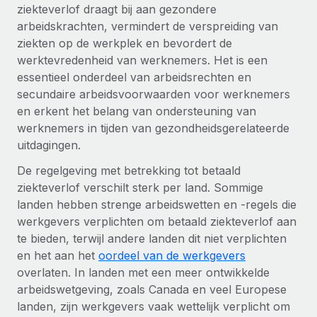
Ontdek hoe je met ons kunt samenwerken
DIENSTEN
ziekteverlof draagt bij aan gezondere
arbeidskrachten, vermindert de verspreiding van
Inzicht in salaris en talent
Vraag een expert
Remote Build
Binnenkort beschikbaar
ziekten op de werkplek en bevordert de
Krijg hulp van global HR- en juridische experts
Integraties en advies over AI-automatiseringen
Inzichtencentrum
werktevredenheid van werknemers. Het is een
essentieel onderdeel van arbeidsrechten en
Achtergrondonderzoek
Support
secundaire arbeidsvoorwaarden voor werknemers
Vereenvoudig het screeningsproces van
CASESTUDY'S
en erkent het belang van ondersteuning van
kandidaten
Alle bronnen bekijken
werknemers in tijden van gezondheidsgerelateerde
Hoe AI-pionier Weaviate zijn team met 120%
liet groeien met Remote
uitdagingen.
Compliance Watchtower
Blijf compliance-risico's voor
BLOG
Weaviate in één oogopslag Weaviate bouwt open source,
De regelgeving met betrekking tot betaald
AI-first infrastructuur. De missie van het...
Global Payroll
ziekteverlof verschilt sterk per land. Sommige
Apparaatbeheer
landen hebben strenge arbeidswetten en -regels die
Lever en track wereldwijd IT-middelen
Meer informatie
EOR en PEO
werkgevers verplichten om betaald ziekteverlof aan
te bieden, terwijl andere landen dit niet verplichten
Entiteiten oprichten
Contractor Management
en het aan het
oordeel van de werkgevers
Stel snel compliant entiteiten op
De strategische samenwerking tussen
overlaten. In landen met een meer ontwikkelde
Belastingen
Reverse Tech en Remote voor zzp- en payroll-
arbeidswetgeving, zoals Canada en veel Europese
Mobiliteit en overplaatsing
beheer
Naar de blog
landen, zijn werkgevers vaak wettelijk verplicht om
Plaats werknemers moeiteloos over
Reverse Tech in een oogopslag Reverse Tech, een start-