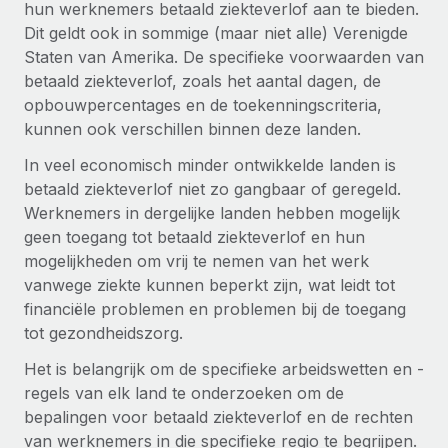
hun werknemers betaald ziekteverlof aan te bieden.
up op het gebied van gezondheid en welzijn,...
Secundaire arbeidsvoorwaarden
Dit geldt ook in sommige (maar niet alle) Verenigde
BLOG
Eenvoudig secundaire arbeidsvoorwaarden
Staten van Amerika. De specifieke voorwaarden van
Meer informatie
beheren
betaald ziekteverlof, zoals het aantal dagen, de
Productupdates van Remote: Gusto- en Xero-
opbouwpercentages en de toekenningscriteria,
integraties en Contractor Management Plus
kunnen ook verschillen binnen deze landen.
Het blijft de missie van Remote om alle soorten bedrijven
In veel economisch minder ontwikkelde landen is
te helpen bij het aannemen, beheren en...
betaald ziekteverlof niet zo gangbaar of geregeld.
Meer informatie
Werknemers in dergelijke landen hebben mogelijk
geen toegang tot betaald ziekteverlof en hun
mogelijkheden om vrij te nemen van het werk
Hoe Phiture 55 werknemers in 19 landen
vanwege ziekte kunnen beperkt zijn, wat leidt tot
beheert met Remote
financiële problemen en problemen bij de toegang
Phiture, een toonaangevende leider in de wereldwijde
tot gezondheidszorg.
mobiele groeiadviessector, zet zich sinds 2016...
Het is belangrijk om de specifieke arbeidswetten en -
regels van elk land te onderzoeken om de
Meer informatie
bepalingen voor betaald ziekteverlof en de rechten
van werknemers in die specifieke regio te begrijpen.