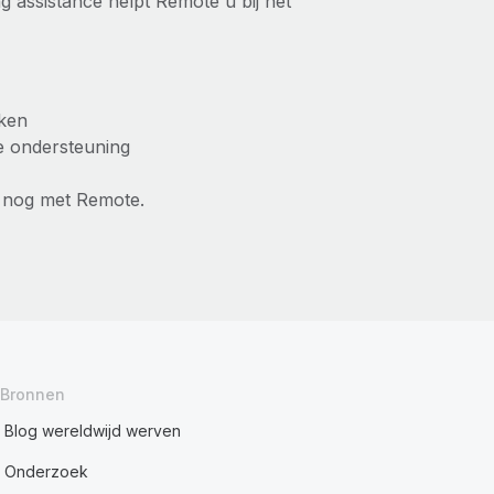
 assistance helpt Remote u bij het
rken
e ondersteuning
 nog met Remote.
Bronnen
Blog wereldwijd werven
Onderzoek