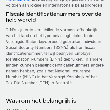
Ontdek hoe je met ons kunt samenwerken
DIENSTEN
voldoen aan lokale en internationale belastingregels.
Inzicht in salaris en talent
Vraag een expert
Remote Build
Binnenkort beschikbaar
Fiscale identificatienummers over de
Krijg hulp van global HR- en juridische experts
Integraties en advies over AI-automatiseringen
hele wereld
Inzichtencentrum
Achtergrondonderzoek
TIN's zijn er in verschillende vormen, afhankelijk
Support
Vereenvoudig het screeningsproces van
CASESTUDY'S
van het land en het type belastingbetaler. In de
kandidaten
Alle bronnen bekijken
Verenigde Staten bijvoorbeeld gebruiken individuen
Hoe AI-pionier Weaviate zijn team met 120%
Social Security Numbers (SSN's) als hun fiscaal
liet groeien met Remote
Compliance Watchtower
identificatienummer, terwijl bedrijven Employer
Blijf compliance-risico's voor
BLOG
Weaviate in één oogopslag Weaviate bouwt open source,
Identification Numbers (EIN's) gebruiken. In andere
AI-first infrastructuur. De missie van het...
Global Payroll
landen kunnen belastingidentificatienummers andere
Apparaatbeheer
namen hebben, zoals het National Insurance
Lever en track wereldwijd IT-middelen
Meer informatie
EOR en PEO
Number (NINO) in het Verenigd Koninkrijk of het
Tax File Number (TFN) in Australië.
Entiteiten oprichten
Contractor Management
Stel snel compliant entiteiten op
De strategische samenwerking tussen
Belastingen
Reverse Tech en Remote voor zzp- en payroll-
Waarom het belangrijk is
Mobiliteit en overplaatsing
beheer
Naar de blog
Plaats werknemers moeiteloos over
Reverse Tech in een oogopslag Reverse Tech, een start-