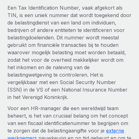
Zzp'ers internationaal onboarden en beheren
Betalingscalculator voor zzp'ers
Een Tax Identification Number, vaak afgekort als
Inloggen
Nederlands
Ontdek valuta-opties en betaalsnelheden voor
TIN, is een uniek nummer dat wordt toegekend door
PEO
GROEIFASE
internationale zzp'ers
de belastingdienst van een land om individuen,
Ingewikkelde HR-taken eenvoudig uitbesteden
Français
Start-ups
bedrijven of andere entiteiten te identificeren voor
Flexibele global HR en payroll solutions voor groeiende
belastingdoeleinden. Dit nummer wordt meestal
LEREN MET REMOTE
Deutsch
bedrijven
INFRASTRUCTUUR
gebruikt om financiële transacties bij te houden
Onderzoek en gidsen
waarover mogelijk belasting moet worden betaald,
Remote Embedded
Mid-market
Español
zodat het voor de overheid makkelijker wordt om
HR naadloos in workflows integreren
Casestudy's
Teams uitbreiden met HR solutions op maat
het inkomen en de naleving van de
Italiano
Platform
belastingwetgeving te controleren. Het is
HR-woordenlijst
Enterprise
Ingebouwde essentiële HR-functies voor je team
vergelijkbaar met een Social Security Number
Global HR voor grote bedrijven
Português (Portugal)
Checklists en templates
(SSN) in de VS of een National Insurance Number
Verbinden
Nieuw
in het Verenigd Koninkrijk.
Bibliotheek met functiebeschrijvingen
日本語
AI-tools koppelen aan Remote met onze MCP
WERK MET ONS SAMEN
Voor een HR-manager die een wereldwijd team
Strategische technologiepartners
Webinars
Integraties
beheert, is het van cruciaal belang om het concept
한국어
Integreer global HR flexibel in je platform
Processen stroomlijnen met essentiële zakelijke tools
van een fiscaal identificatienummer te begrijpen om
Evenementen
te zorgen dat de belastingaangifte voor je
externe
中文（简体）
Een partner worden
werknemers
nauwkeurig en op tijd gebeurt en om te
Newsroom