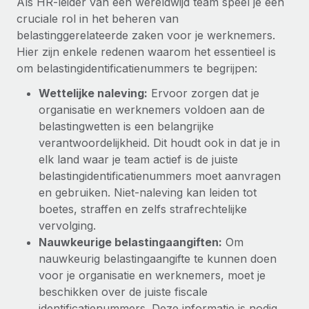
Als HR-leider van een wereldwijd team speel je een
up op het gebied van gezondheid en welzijn,...
cruciale rol in het beheren van
Secundaire arbeidsvoorwaarden
BLOG
belastinggerelateerde zaken voor je werknemers.
Eenvoudig secundaire arbeidsvoorwaarden
Meer informatie
Hier zijn enkele redenen waarom het essentieel is
beheren
Productupdates van Remote: Gusto- en Xero-
om belastingidentificatienummers te begrijpen:
integraties en Contractor Management Plus
Wettelijke naleving:
Ervoor zorgen dat je
Het blijft de missie van Remote om alle soorten bedrijven
organisatie en werknemers voldoen aan de
te helpen bij het aannemen, beheren en...
belastingwetten is een belangrijke
Meer informatie
verantwoordelijkheid. Dit houdt ook in dat je in
elk land waar je team actief is de juiste
belastingidentificatienummers moet aanvragen
Hoe Phiture 55 werknemers in 19 landen
en gebruiken. Niet-naleving kan leiden tot
beheert met Remote
boetes, straffen en zelfs strafrechtelijke
vervolging.
Phiture, een toonaangevende leider in de wereldwijde
Nauwkeurige belastingaangiften:
Om
mobiele groeiadviessector, zet zich sinds 2016...
nauwkeurig belastingaangifte te kunnen doen
Meer informatie
voor je organisatie en werknemers, moet je
beschikken over de juiste fiscale
identificatienummers. Deze informatie is nodig