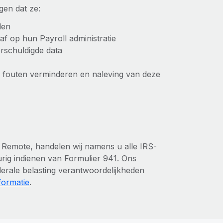
gen dat ze:
den
f op hun Payroll administratie
erschuldigde data
 fouten verminderen en naleving van deze
Remote, handelen wij namens u alle IRS-
eurig indienen van Formulier 941. Ons
derale belasting verantwoordelijkheden
formatie
.