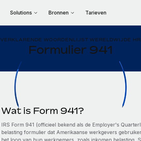
Solutions
Bronnen
Tarieven
VERKLARENDE WOORDENLIJST WERELDWIJDE HR
Formulier 941
Wat is Form 941?
IRS Form 941 (officieel bekend als de Employer's Quarterly
belasting formulier dat Amerikaanse werkgevers gebruike
het loon van hun werknemers, zoals inkomen belasting, S