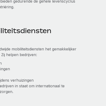
 bieden gedurende de gehele levenscyclus
riëring.
liteitsdiensten
ijde mobiliteitsdiensten het gemakkelijker
 Zij helpen bedrijven:
n
zingen
jdens verhuizingen
edrijven in staat om internationaal te
rzorgen.