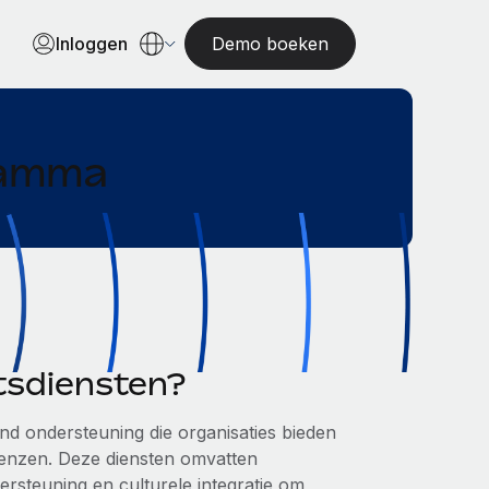
Inloggen
Demo boeken
ramma
itsdiensten?
end ondersteuning die organisaties bieden
renzen. Deze diensten omvatten
dersteuning en culturele integratie om