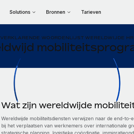
Solutions
Bronnen
Tarieven
VERKLARENDE WOORDENLIJST WERELDWIJDE HR
ldwijd mobiliteitsprog
Wat zijn wereldwijde mobilite
Wereldwijde mobiliteitsdiensten verwijzen naar de end-to-
bij het verplaatsen van werknemers over internationale g
strategische planning, logistieke coördinatie, immigratieon