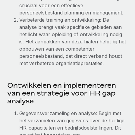
Ontdek hoe je met ons kunt samenwerken
DIENSTEN
cruciaal voor een effectieve
Inzicht in salaris en talent
personeelsbestand planning en management.
Vraag een expert
Remote Build
Binnenkort beschikbaar
Verbeterde training en ontwikkeling: De
Krijg hulp van global HR- en juridische experts
Integraties en advies over AI-automatiseringen
Inzichtencentrum
analyse brengt vaak specifieke gebieden aan
Achtergrondonderzoek
het licht waar opleiding of ontwikkeling nodig
Support
Vereenvoudig het screeningsproces van
is. Het aanpakken van deze hiaten helpt bij het
CASESTUDY'S
kandidaten
opbouwen van een competenter
Alle bronnen bekijken
personeelsbestand, dat direct verband houdt
Compliance Watchtower
met verbeterde organisatieprestaties.
Blijf compliance-risico's voor
BLOG
Global Payroll
Apparaatbeheer
Ontwikkelen en implementeren
Lever en track wereldwijd IT-middelen
EOR en PEO
van een strategie voor HR gap
analyse
Entiteiten oprichten
Contractor Management
Stel snel compliant entiteiten op
Gegevensverzameling en analyse: Begin met
Belastingen
het verzamelen van gegevens over de huidige
Mobiliteit en overplaatsing
HR-capaciteiten en bedrijfsdoelstellingen. Dit
Naar de blog
Plaats werknemers moeiteloos over