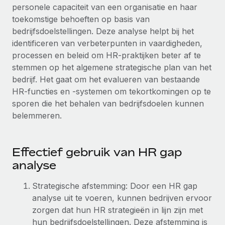
Zzp'ers internationaal onboarden en beheren
personele capaciteit van een organisatie en haar
Betalingscalculator voor zzp'ers
Inloggen
toekomstige behoeften op basis van
Nederlands
Ontdek valuta-opties en betaalsnelheden voor
PEO
GROEIFASE
bedrijfsdoelstellingen. Deze analyse helpt bij het
internationale zzp'ers
Ingewikkelde HR-taken eenvoudig uitbesteden
identificeren van verbeterpunten in vaardigheden,
Français
Start-ups
processen en beleid om HR-praktijken beter af te
Flexibele global HR en payroll solutions voor groeiende
LEREN MET REMOTE
stemmen op het algemene strategische plan van het
Deutsch
bedrijven
INFRASTRUCTUUR
bedrijf. Het gaat om het evalueren van bestaande
Onderzoek en gidsen
Remote Embedded
Mid-market
HR-functies en -systemen om tekortkomingen op te
Español
HR naadloos in workflows integreren
Casestudy's
Teams uitbreiden met HR solutions op maat
sporen die het behalen van bedrijfsdoelen kunnen
belemmeren.
Italiano
Platform
HR-woordenlijst
Enterprise
Ingebouwde essentiële HR-functies voor je team
Global HR voor grote bedrijven
Português (Portugal)
Checklists en templates
Effectief gebruik van HR gap
Verbinden
Nieuw
analyse
Bibliotheek met functiebeschrijvingen
日本語
AI-tools koppelen aan Remote met onze MCP
WERK MET ONS SAMEN
Strategische technologiepartners
Webinars
Integraties
Strategische afstemming: Door een HR gap
한국어
Integreer global HR flexibel in je platform
Processen stroomlijnen met essentiële zakelijke tools
analyse uit te voeren, kunnen bedrijven ervoor
Evenementen
zorgen dat hun HR strategieën in lijn zijn met
中文（简体）
Een partner worden
hun bedrijfsdoelstellingen. Deze afstemming is
Newsroom