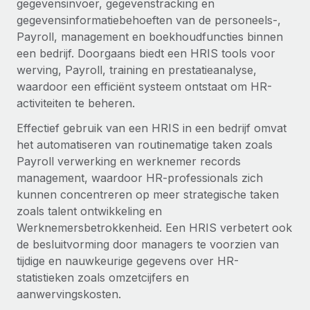
gegevensinvoer, gegevenstracking en
Zzp'ers internationaal onboarden en beheren
Betalingscalculator voor zzp'ers
gegevensinformatiebehoeften van de personeels-,
Inloggen
Nederlands
Ontdek valuta-opties en betaalsnelheden voor
PEO
Payroll, management en boekhoudfuncties binnen
GROEIFASE
internationale zzp'ers
Ingewikkelde HR-taken eenvoudig uitbesteden
een bedrijf. Doorgaans biedt een HRIS tools voor
Français
Start-ups
werving, Payroll, training en prestatieanalyse,
Flexibele global HR en payroll solutions voor groeiende
waardoor een efficiënt systeem ontstaat om HR-
LEREN MET REMOTE
Deutsch
bedrijven
INFRASTRUCTUUR
activiteiten te beheren.
Onderzoek en gidsen
Remote Embedded
Mid-market
Español
Effectief gebruik van een HRIS in een bedrijf omvat
HR naadloos in workflows integreren
Casestudy's
Teams uitbreiden met HR solutions op maat
het automatiseren van routinematige taken zoals
Italiano
Payroll verwerking en werknemer records
Platform
HR-woordenlijst
Enterprise
management, waardoor HR-professionals zich
Ingebouwde essentiële HR-functies voor je team
Global HR voor grote bedrijven
Português (Portugal)
kunnen concentreren op meer strategische taken
Checklists en templates
Verbinden
Nieuw
zoals talent ontwikkeling en
Bibliotheek met functiebeschrijvingen
日本語
AI-tools koppelen aan Remote met onze MCP
Werknemersbetrokkenheid. Een HRIS verbetert ook
WERK MET ONS SAMEN
de besluitvorming door managers te voorzien van
Strategische technologiepartners
Webinars
Integraties
한국어
tijdige en nauwkeurige gegevens over HR-
Integreer global HR flexibel in je platform
Processen stroomlijnen met essentiële zakelijke tools
statistieken zoals omzetcijfers en
Evenementen
中文（简体）
aanwervingskosten.
Een partner worden
Newsroom