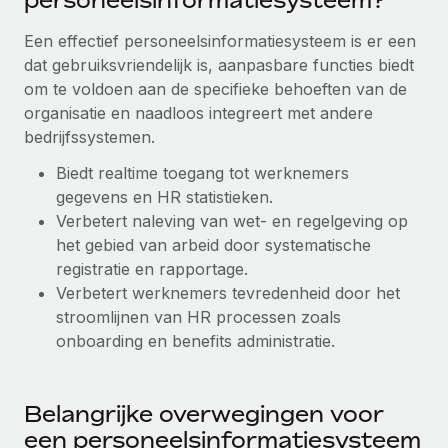
personeelsinformatiesysteem?
Secundaire arbeidsvoorwaarden
Een effectief personeelsinformatiesysteem is er een
BLOG
Eenvoudig secundaire arbeidsvoorwaarden
dat gebruiksvriendelijk is, aanpasbare functies biedt
beheren
om te voldoen aan de specifieke behoeften van de
Productupdates van Remote: Gusto- en Xero-
integraties en Contractor Management Plus
organisatie en naadloos integreert met andere
bedrijfssystemen.
Het blijft de missie van Remote om alle soorten bedrijven
te helpen bij het aannemen, beheren en...
Biedt realtime toegang tot werknemers
gegevens en HR statistieken.
Meer informatie
Verbetert naleving van wet- en regelgeving op
het gebied van arbeid door systematische
registratie en rapportage.
Hoe Phiture 55 werknemers in 19 landen
Verbetert werknemers tevredenheid door het
beheert met Remote
stroomlijnen van HR processen zoals
Phiture, een toonaangevende leider in de wereldwijde
onboarding en benefits administratie.
mobiele groeiadviessector, zet zich sinds 2016...
Meer informatie
Belangrijke overwegingen voor
een personeelsinformatiesysteem