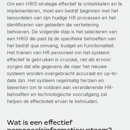
Ontdek hoe je met ons kunt samenwerken
DIENSTEN
Om een HRIS strategie effectief te ontwikkelen en te
implementeren, moet een bedrijf beginnen met het
Inzicht in salaris en talent
Vraag een expert
Remote Build
Binnenkort beschikbaar
beoordelen van zijn huidige HR processen en het
Krijg hulp van global HR- en juridische experts
Integraties en advies over AI-automatiseringen
Inzichtencentrum
identificeren van gebieden die verbetering
behoeven. De volgende stap is het selecteren van
Achtergrondonderzoek
Support
een HRIS die past bij de specifieke behoeften van
Vereenvoudig het screeningsproces van
CASESTUDY'S
het bedrijf qua omvang, budget en functionaliteit.
kandidaten
Alle bronnen bekijken
Het trainen van HR personeel om het systeem
effectief te gebruiken is cruciaal, net als ervoor
Compliance Watchtower
zorgen dat alle gegevens die naar het nieuwe
Blijf compliance-risico's voor
BLOG
systeem worden overgebracht accuraat en up-to-
Global Payroll
Apparaatbeheer
date zijn. Het systeem regelmatig herzien en
Lever en track wereldwijd IT-middelen
bijwerken om te voldoen aan veranderende HR-
EOR en PEO
behoeften en technologische vooruitgang zal
Entiteiten oprichten
Contractor Management
helpen de effectiviteit ervan te behouden.
Stel snel compliant entiteiten op
Belastingen
Mobiliteit en overplaatsing
Wat is een effectief
Naar de blog
Plaats werknemers moeiteloos over