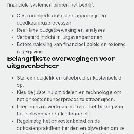
financiële systemen binnen het bedrijf.
Secundaire arbeidsvoorwaarden
BLOG
Gestroomlijnde onkostenrapportage en
Eenvoudig secundaire arbeidsvoorwaarden
goedkeuringsprocessen
beheren
Productupdates van Remote: Gusto- en Xero-
Real-time budgetbewaking en analyses
integraties en Contractor Management Plus
Verbeterd inzicht in uitgavenpatronen
Het blijft de missie van Remote om alle soorten bedrijven
Betere naleving van financieel beleid en externe
te helpen bij het aannemen, beheren en...
regelgeving
Belangrijkste overwegingen voor
Meer informatie
uitgavenbeheer
Stel een duidelijk en uitgebreid onkostenbeleid
Hoe Phiture 55 werknemers in 19 landen
op.
beheert met Remote
Kies de juiste hulpmiddelen en technologie om
Phiture, een toonaangevende leider in de wereldwijde
het onkostenbeheerproces te stroomlijnen.
mobiele groeiadviessector, zet zich sinds 2016...
Leer en train werknemers over het belang van
het naleven van onkostenregels.
Meer informatie
Regelmatig het onkostenbeleid en de
onkostenpraktijken herzien en bijwerken om ze