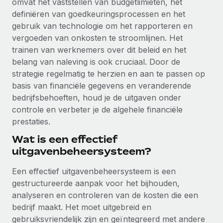
omvat het vaststellen van budgetlimieten, het
Ontdek hoe je met ons kunt samenwerken
DIENSTEN
definiëren van goedkeuringsprocessen en het
Inzicht in salaris en talent
Vraag een expert
Remote Build
Binnenkort beschikbaar
gebruik van technologie om het rapporteren en
Krijg hulp van global HR- en juridische experts
Integraties en advies over AI-automatiseringen
vergoeden van onkosten te stroomlijnen. Het
Inzichtencentrum
trainen van werknemers over dit beleid en het
Achtergrondonderzoek
belang van naleving is ook cruciaal. Door de
Support
Vereenvoudig het screeningsproces van
CASESTUDY'S
strategie regelmatig te herzien en aan te passen op
kandidaten
Alle bronnen bekijken
basis van financiële gegevens en veranderende
bedrijfsbehoeften, houd je de uitgaven onder
Compliance Watchtower
controle en verbeter je de algehele financiële
Blijf compliance-risico's voor
BLOG
prestaties.
Global Payroll
Apparaatbeheer
Wat is een effectief
Lever en track wereldwijd IT-middelen
uitgavenbeheersysteem?
EOR en PEO
Entiteiten oprichten
Een effectief uitgavenbeheersysteem is een
Contractor Management
Stel snel compliant entiteiten op
gestructureerde aanpak voor het bijhouden,
Belastingen
analyseren en controleren van de kosten die een
Mobiliteit en overplaatsing
bedrijf maakt. Het moet uitgebreid en
Naar de blog
Plaats werknemers moeiteloos over
gebruiksvriendelijk zijn en geïntegreerd met andere