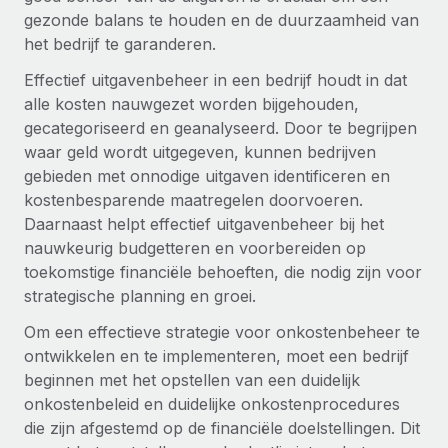
Zzp'ers internationaal onboarden en beheren
Betalingscalculator voor zzp'ers
gezonde balans te houden en de duurzaamheid van
Inloggen
Nederlands
Ontdek valuta-opties en betaalsnelheden voor
het bedrijf te garanderen.
PEO
GROEIFASE
internationale zzp'ers
Ingewikkelde HR-taken eenvoudig uitbesteden
Effectief uitgavenbeheer in een bedrijf houdt in dat
Français
Start-ups
alle kosten nauwgezet worden bijgehouden,
Flexibele global HR en payroll solutions voor groeiende
gecategoriseerd en geanalyseerd. Door te begrijpen
LEREN MET REMOTE
Deutsch
bedrijven
INFRASTRUCTUUR
waar geld wordt uitgegeven, kunnen bedrijven
Onderzoek en gidsen
Remote Embedded
gebieden met onnodige uitgaven identificeren en
Mid-market
Español
HR naadloos in workflows integreren
kostenbesparende maatregelen doorvoeren.
Casestudy's
Teams uitbreiden met HR solutions op maat
Daarnaast helpt effectief uitgavenbeheer bij het
Italiano
Platform
HR-woordenlijst
Enterprise
nauwkeurig budgetteren en voorbereiden op
Ingebouwde essentiële HR-functies voor je team
Global HR voor grote bedrijven
toekomstige financiële behoeften, die nodig zijn voor
Português (Portugal)
Checklists en templates
strategische planning en groei.
Verbinden
Nieuw
Bibliotheek met functiebeschrijvingen
日本語
AI-tools koppelen aan Remote met onze MCP
Om een effectieve strategie voor onkostenbeheer te
WERK MET ONS SAMEN
ontwikkelen en te implementeren, moet een bedrijf
Strategische technologiepartners
Webinars
Integraties
한국어
beginnen met het opstellen van een duidelijk
Integreer global HR flexibel in je platform
Processen stroomlijnen met essentiële zakelijke tools
onkostenbeleid en duidelijke onkostenprocedures
Evenementen
中文（简体）
die zijn afgestemd op de financiële doelstellingen. Dit
Een partner worden
Newsroom