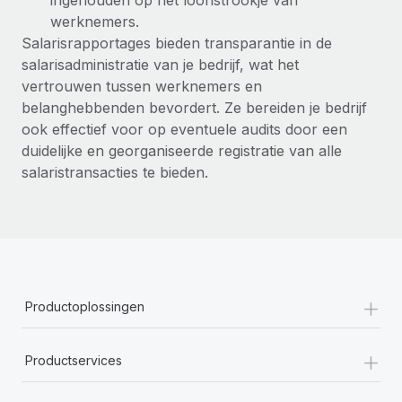
ingehouden op het loonstrookje van
up op het gebied van gezondheid en welzijn,...
werknemers.
Secundaire arbeidsvoorwaarden
BLOG
Salarisrapportages bieden transparantie in de
Eenvoudig secundaire arbeidsvoorwaarden
Meer informatie
salarisadministratie van je bedrijf, wat het
beheren
Productupdates van Remote: Gusto- en Xero-
vertrouwen tussen werknemers en
integraties en Contractor Management Plus
belanghebbenden bevordert.
Ze bereiden je bedrijf
ook effectief voor op eventuele audits door een
Het blijft de missie van Remote om alle soorten bedrijven
duidelijke en georganiseerde registratie van alle
te helpen bij het aannemen, beheren en...
salaristransacties te bieden.
Meer informatie
Hoe Phiture 55 werknemers in 19 landen
beheert met Remote
Phiture, een toonaangevende leider in de wereldwijde
+
Productoplossingen
mobiele groeiadviessector, zet zich sinds 2016...
+
Meer informatie
Productservices