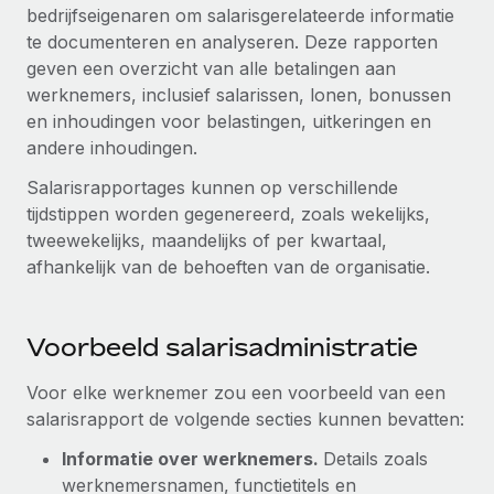
Zzp'ers internationaal onboarden en beheren
bedrijfseigenaren om salarisgerelateerde informatie
Betalingscalculator voor zzp'ers
Inloggen
te documenteren en analyseren. Deze rapporten
Nederlands
Ontdek valuta-opties en betaalsnelheden voor
PEO
GROEIFASE
geven een overzicht van alle betalingen aan
internationale zzp'ers
Ingewikkelde HR-taken eenvoudig uitbesteden
werknemers, inclusief salarissen, lonen, bonussen
Français
Start-ups
en inhoudingen voor belastingen, uitkeringen en
Flexibele global HR en payroll solutions voor groeiende
LEREN MET REMOTE
andere inhoudingen.
Deutsch
bedrijven
INFRASTRUCTUUR
Onderzoek en gidsen
Salarisrapportages kunnen op verschillende
Remote Embedded
Mid-market
Español
tijdstippen worden gegenereerd, zoals wekelijks,
HR naadloos in workflows integreren
Casestudy's
Teams uitbreiden met HR solutions op maat
tweewekelijks, maandelijks of per kwartaal,
Italiano
Platform
afhankelijk van de behoeften van de organisatie.
HR-woordenlijst
Enterprise
Ingebouwde essentiële HR-functies voor je team
Global HR voor grote bedrijven
Português (Portugal)
Checklists en templates
Verbinden
Nieuw
Voorbeeld salarisadministratie
Bibliotheek met functiebeschrijvingen
日本語
AI-tools koppelen aan Remote met onze MCP
WERK MET ONS SAMEN
Voor elke werknemer zou een voorbeeld van een
Strategische technologiepartners
Webinars
Integraties
한국어
salarisrapport de volgende secties kunnen bevatten:
Integreer global HR flexibel in je platform
Processen stroomlijnen met essentiële zakelijke tools
Evenementen
Informatie over werknemers.
Details zoals
中文（简体）
Een partner worden
werknemersnamen, functietitels en
Newsroom