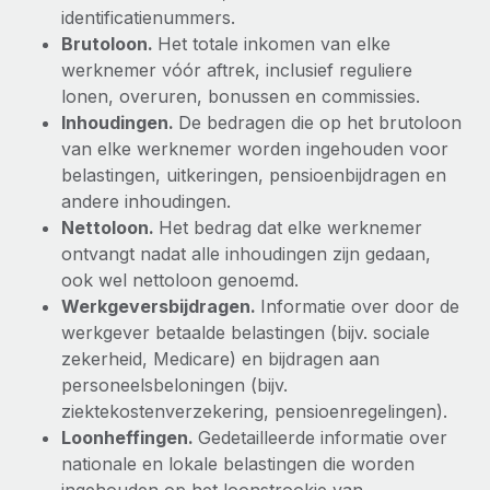
Ontdek hoe je met ons kunt samenwerken
DIENSTEN
identificatienummers.
Brutoloon.
Het totale inkomen van elke
Inzicht in salaris en talent
Vraag een expert
Remote Build
Binnenkort beschikbaar
werknemer vóór aftrek, inclusief reguliere
Krijg hulp van global HR- en juridische experts
Integraties en advies over AI-automatiseringen
Inzichtencentrum
lonen, overuren, bonussen en commissies.
Inhoudingen.
De bedragen die op het brutoloon
Achtergrondonderzoek
Support
van elke werknemer worden ingehouden voor
Vereenvoudig het screeningsproces van
CASESTUDY'S
belastingen, uitkeringen, pensioenbijdragen en
kandidaten
Alle bronnen bekijken
andere inhoudingen.
Hoe AI-pionier Weaviate zijn team met 120%
liet groeien met Remote
Compliance Watchtower
Nettoloon.
Het bedrag dat elke werknemer
Blijf compliance-risico's voor
BLOG
ontvangt nadat alle inhoudingen zijn gedaan,
Weaviate in één oogopslag Weaviate bouwt open source,
ook wel nettoloon genoemd.
AI-first infrastructuur. De missie van het...
Global Payroll
Apparaatbeheer
Werkgeversbijdragen.
Informatie over door de
Lever en track wereldwijd IT-middelen
Meer informatie
EOR en PEO
werkgever betaalde belastingen (bijv. sociale
zekerheid, Medicare) en bijdragen aan
Entiteiten oprichten
Contractor Management
personeelsbeloningen (bijv.
Stel snel compliant entiteiten op
De strategische samenwerking tussen
ziektekostenverzekering, pensioenregelingen).
Belastingen
Reverse Tech en Remote voor zzp- en payroll-
Loonheffingen.
Gedetailleerde informatie over
Mobiliteit en overplaatsing
beheer
nationale en lokale belastingen die worden
Naar de blog
Plaats werknemers moeiteloos over
Reverse Tech in een oogopslag Reverse Tech, een start-