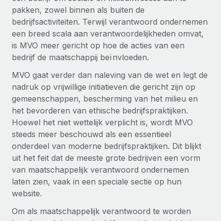
up op het gebied van gezondheid en welzijn,...
pakken, zowel binnen als buiten de
Secundaire arbeidsvoorwaarden
bedrijfsactiviteiten. Terwijl verantwoord ondernemen
BLOG
Eenvoudig secundaire arbeidsvoorwaarden
Meer informatie
een breed scala aan verantwoordelijkheden omvat,
beheren
is MVO meer gericht op hoe de acties van een
Productupdates van Remote: Gusto- en Xero-
integraties en Contractor Management Plus
bedrijf de maatschappij beïnvloeden.
Het blijft de missie van Remote om alle soorten bedrijven
MVO gaat verder dan naleving van de wet en legt de
te helpen bij het aannemen, beheren en...
nadruk op vrijwillige initiatieven die gericht zijn op
gemeenschappen, bescherming van het milieu en
Meer informatie
het bevorderen van ethische bedrijfspraktijken.
Hoewel het niet wettelijk verplicht is, wordt MVO
steeds meer beschouwd als een essentieel
Hoe Phiture 55 werknemers in 19 landen
onderdeel van moderne bedrijfspraktijken. Dit blijkt
beheert met Remote
uit het feit dat de meeste grote bedrijven een vorm
Phiture, een toonaangevende leider in de wereldwijde
van maatschappelijk verantwoord ondernemen
mobiele groeiadviessector, zet zich sinds 2016...
laten zien, vaak in een speciale sectie op hun
website.
Meer informatie
Om als maatschappelijk verantwoord te worden