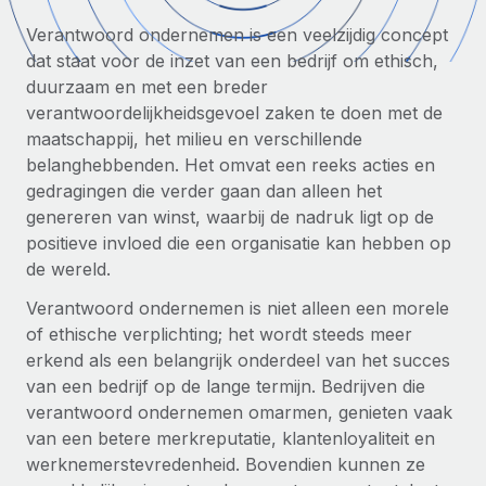
Zzp'ers internationaal onboarden en beheren
Betalingscalculator voor zzp'ers
Verantwoord ondernemen is een veelzijdig concept
Inloggen
Nederlands
Ontdek valuta-opties en betaalsnelheden voor
PEO
dat staat voor de inzet van een bedrijf om ethisch,
GROEIFASE
internationale zzp'ers
Ingewikkelde HR-taken eenvoudig uitbesteden
duurzaam en met een breder
Français
Start-ups
verantwoordelijkheidsgevoel zaken te doen met de
Flexibele global HR en payroll solutions voor groeiende
maatschappij, het milieu en verschillende
LEREN MET REMOTE
Deutsch
bedrijven
INFRASTRUCTUUR
belanghebbenden. Het omvat een reeks acties en
Onderzoek en gidsen
Remote Embedded
gedragingen die verder gaan dan alleen het
Mid-market
Español
HR naadloos in workflows integreren
genereren van winst, waarbij de nadruk ligt op de
Casestudy's
Teams uitbreiden met HR solutions op maat
positieve invloed die een organisatie kan hebben op
Italiano
Platform
HR-woordenlijst
Enterprise
de wereld.
Ingebouwde essentiële HR-functies voor je team
Global HR voor grote bedrijven
Português (Portugal)
Verantwoord ondernemen is niet alleen een morele
Checklists en templates
Verbinden
Nieuw
of ethische verplichting; het wordt steeds meer
Bibliotheek met functiebeschrijvingen
日本語
AI-tools koppelen aan Remote met onze MCP
erkend als een belangrijk onderdeel van het succes
WERK MET ONS SAMEN
van een bedrijf op de lange termijn. Bedrijven die
Strategische technologiepartners
Webinars
Integraties
한국어
verantwoord ondernemen omarmen, genieten vaak
Integreer global HR flexibel in je platform
Processen stroomlijnen met essentiële zakelijke tools
van een betere merkreputatie, klantenloyaliteit en
Evenementen
中文（简体）
werknemerstevredenheid. Bovendien kunnen ze
Een partner worden
Newsroom