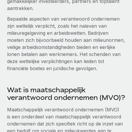
gemakkelijker investeerders, partners en toptalent
Ontdek hoe je met ons kunt samenwerken
DIENSTEN
aantrekken.
Inzicht in salaris en talent
Vraag een expert
Remote Build
Binnenkort beschikbaar
Bepaalde aspecten van verantwoord ondernemen
Krijg hulp van global HR- en juridische experts
Integraties en advies over AI-automatiseringen
Inzichtencentrum
zijn wettelijk verplicht, zoals het naleven van
milieuregelgeving en arbeidswetten. Bedrijven
Achtergrondonderzoek
Support
moeten zich bijvoorbeeld houden aan milieunormen,
Vereenvoudig het screeningsproces van
CASESTUDY'S
veilige arbeidsomstandigheden bieden en eerlijke
kandidaten
Alle bronnen bekijken
lonen betalen aan werknemers. Het schenden van
Hoe AI-pionier Weaviate zijn team met 120%
liet groeien met Remote
Compliance Watchtower
deze wettelijke verplichtingen kan leiden tot
Blijf compliance-risico's voor
BLOG
financiële boetes en juridische gevolgen.
Weaviate in één oogopslag Weaviate bouwt open source,
AI-first infrastructuur. De missie van het...
Global Payroll
Apparaatbeheer
Lever en track wereldwijd IT-middelen
Meer informatie
Wat is maatschappelijk
EOR en PEO
verantwoord ondernemen (MVO)?
Entiteiten oprichten
Contractor Management
Stel snel compliant entiteiten op
De strategische samenwerking tussen
Maatschappelijk verantwoord ondernemen (MVO)
Belastingen
Reverse Tech en Remote voor zzp- en payroll-
is een onderdeel van maatschappelijk verantwoord
Mobiliteit en overplaatsing
beheer
ondernemen dat zich specifiek richt op de inzet van
Naar de blog
Plaats werknemers moeiteloos over
Reverse Tech in een oogopslag Reverse Tech, een start-
een bedrijf om sociale en milieukwesties aan te