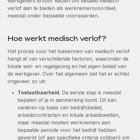
werkgevers ervoor kiezen om betaald medisch
Ontdek hoe je met ons kunt samenwerken
DIENSTEN
verlof aan te bieden als werknemersvoordeel,
Inzicht in salaris en talent
Vraag een expert
Remote Build
Binnenkort beschikbaar
meestal onder bepaalde voorwaarden.
Krijg hulp van global HR- en juridische experts
Integraties en advies over AI-automatiseringen
Inzichtencentrum
Achtergrondonderzoek
Hoe werkt medisch verlof?
Support
Vereenvoudig het screeningsproces van
CASESTUDY'S
kandidaten
Het proces voor het toekennen van medisch verlof
Alle bronnen bekijken
hangt af van verschillende factoren, waaronder de
Compliance Watchtower
lokale wet- en regelgeving en het eigen beleid van
Blijf compliance-risico's voor
BLOG
de werkgever. Over het algemeen ziet het er echter
ongeveer zo uit:
Global Payroll
Apparaatbeheer
Toelaatbaarheid.
De eerste stap is meestal
Lever en track wereldwijd IT-middelen
EOR en PEO
bepalen of je in aanmerking komt. Dit kan
Entiteiten oprichten
variëren op basis van bedrijfsbeleid,
Contractor Management
Stel snel compliant entiteiten op
arbeidscontracten en lokale arbeidswetten,
Belastingen
maar meestal moeten werknemers een
Mobiliteit en overplaatsing
bepaalde periode voor het bedrijf hebben
Naar de blog
Plaats werknemers moeiteloos over
gewerkt (of aan specifieke criteria voldoen) om