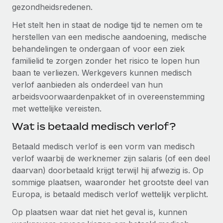
Zzp'ers internationaal onboarden en beheren
gezondheidsredenen.
Betalingscalculator voor zzp'ers
Inloggen
Nederlands
Ontdek valuta-opties en betaalsnelheden voor
Het stelt hen in staat de nodige tijd te nemen om te
PEO
GROEIFASE
internationale zzp'ers
herstellen van een medische aandoening, medische
Ingewikkelde HR-taken eenvoudig uitbesteden
Français
Start-ups
behandelingen te ondergaan of voor een ziek
Flexibele global HR en payroll solutions voor groeiende
familielid te zorgen zonder het risico te lopen hun
LEREN MET REMOTE
Deutsch
bedrijven
INFRASTRUCTUUR
baan te verliezen. Werkgevers kunnen medisch
Onderzoek en gidsen
verlof aanbieden als onderdeel van hun
Remote Embedded
Mid-market
Español
arbeidsvoorwaardenpakket of in overeenstemming
HR naadloos in workflows integreren
Casestudy's
Teams uitbreiden met HR solutions op maat
met wettelijke vereisten.
Italiano
Platform
HR-woordenlijst
Enterprise
Wat is betaald medisch verlof?
Ingebouwde essentiële HR-functies voor je team
Global HR voor grote bedrijven
Português (Portugal)
Checklists en templates
Betaald medisch verlof is een vorm van medisch
Verbinden
Nieuw
verlof waarbij de werknemer zijn salaris (of een deel
Bibliotheek met functiebeschrijvingen
日本語
AI-tools koppelen aan Remote met onze MCP
WERK MET ONS SAMEN
daarvan) doorbetaald krijgt terwijl hij afwezig is. Op
sommige plaatsen, waaronder het grootste deel van
Strategische technologiepartners
Webinars
Integraties
한국어
Europa, is betaald medisch verlof wettelijk verplicht.
Integreer global HR flexibel in je platform
Processen stroomlijnen met essentiële zakelijke tools
Evenementen
中文（简体）
Op plaatsen waar dat niet het geval is, kunnen
Een partner worden
Newsroom