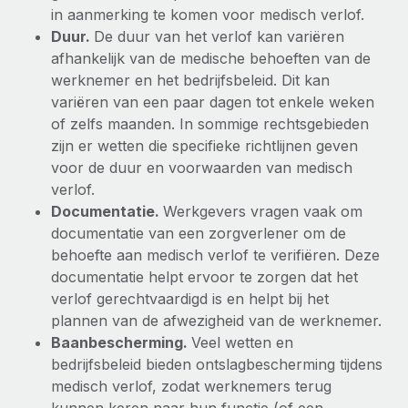
in aanmerking te komen voor medisch verlof.
Secundaire arbeidsvoorwaarden
Duur.
De duur van het verlof kan variëren
BLOG
Eenvoudig secundaire arbeidsvoorwaarden
afhankelijk van de medische behoeften van de
beheren
werknemer en het bedrijfsbeleid. Dit kan
Productupdates van Remote: Gusto- en Xero-
integraties en Contractor Management Plus
variëren van een paar dagen tot enkele weken
of zelfs maanden. In sommige rechtsgebieden
Het blijft de missie van Remote om alle soorten bedrijven
zijn er wetten die specifieke richtlijnen geven
te helpen bij het aannemen, beheren en...
voor de duur en voorwaarden van medisch
Meer informatie
verlof.
Documentatie.
Werkgevers vragen vaak om
documentatie van een zorgverlener om de
Hoe Phiture 55 werknemers in 19 landen
behoefte aan medisch verlof te verifiëren. Deze
beheert met Remote
documentatie helpt ervoor te zorgen dat het
verlof gerechtvaardigd is en helpt bij het
Phiture, een toonaangevende leider in de wereldwijde
plannen van de afwezigheid van de werknemer.
mobiele groeiadviessector, zet zich sinds 2016...
Baanbescherming.
Veel wetten en
Meer informatie
bedrijfsbeleid bieden ontslagbescherming tijdens
medisch verlof, zodat werknemers terug