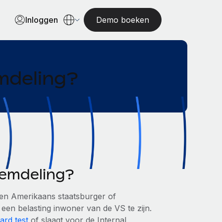
Inloggen
Demo boeken
mdeling?
eemdeling?
geen Amerikaans staatsburger of
en belasting inwoner van de VS te zijn.
ard test
of slaagt voor de Internal