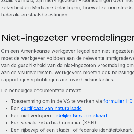
Zoals vermeld, zijn niet-ingezeten vreemdelingen over he
zekerheid en Medicare belastingen, hoewel ze nog steed
federale en staatsbelastingen.
Niet-ingezeten vreemdelinge
Om een Amerikaanse werkgever legaal een niet-ingezeten
moet de werkgever voldoen aan de relevante immigratiewet-
van de geschiktheid van de niet-ingezeten vreemdeling om
aan de visumvereisten. Werkgevers moeten ook belasting
rapportageverplichtingen aan overheidsinstanties.
De benodigde documentatie omvat:
Toestemming om in de VS te werken via
formulier I-9
Een
certificaat van naturalisatie
Een niet verlopen
Tijdelijke Bewonerskaart
Een sociale zekerheid nummer (SSN)
Een rijbewijs of een staats- of federale identiteitskaart