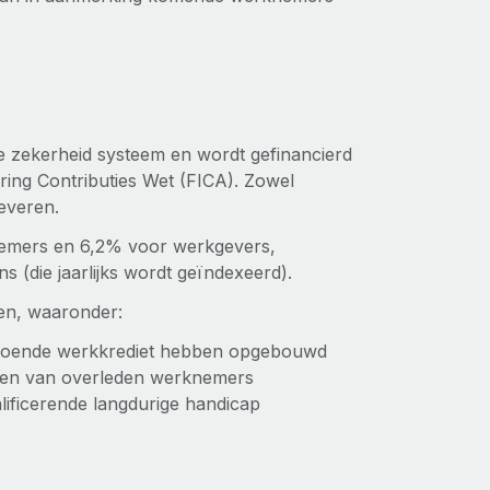
e zekerheid systeem en wordt gefinancierd
ring Contributies Wet (FICA). Zowel
leveren.
knemers en 6,2% voor werkgevers,
s (die jaarlijks wordt geïndexeerd).
en, waaronder:
ldoende werkkrediet hebben opgebouwd
ren van overleden werknemers
ificerende langdurige handicap