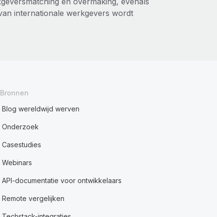
kgeversmatching en overmaking, evenals
van internationale werkgevers wordt
Bronnen
Blog wereldwijd werven
Onderzoek
Casestudies
Webinars
API-documentatie voor ontwikkelaars
Remote vergelijken
Techstack-integraties