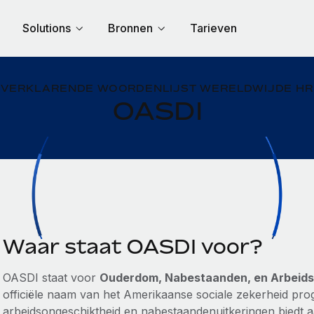
Solutions
Bronnen
Tarieven
VERKLARENDE WOORDENLIJST WERELDWIJDE HR
OASDI
Waar staat OASDI voor?
OASDI staat voor
Ouderdom, Nabestaanden, en Arbeids
officiële naam van het Amerikaanse sociale zekerheid pr
arbeidsongeschiktheid en nabestaandenuitkeringen bied