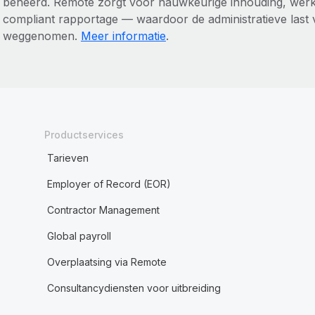
beheerd. Remote zorgt voor nauwkeurige inhouding, wer
compliant rapportage — waardoor de administratieve last 
weggenomen.
Meer informatie
.
Productservices
Tarieven
Employer of Record (EOR)
Contractor Management
Global payroll
Overplaatsing via Remote
Consultancydiensten voor uitbreiding