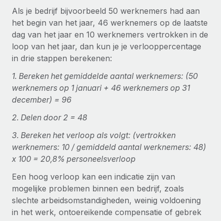
Ontdek hoe je met ons kunt samenwerken
DIENSTEN
Als je bedrijf bijvoorbeeld 50 werknemers had aan
Inzicht in salaris en talent
Vraag een expert
het begin van het jaar, 46 werknemers op de laatste
Remote Build
Binnenkort beschikbaar
dag van het jaar en 10 werknemers vertrokken in de
Krijg hulp van global HR- en juridische experts
Integraties en advies over AI-automatiseringen
Inzichtencentrum
loop van het jaar, dan kun je je verlooppercentage
Achtergrondonderzoek
in drie stappen berekenen:
Support
Vereenvoudig het screeningsproces van
CASESTUDY'S
1. Bereken het gemiddelde aantal werknemers: (50
kandidaten
Alle bronnen bekijken
werknemers op 1 januari + 46 werknemers op 31
Hoe AI-pionier Weaviate zijn team met 120%
december) = 96
liet groeien met Remote
Compliance Watchtower
Blijf compliance-risico's voor
BLOG
2. Delen door 2 = 48
Weaviate in één oogopslag Weaviate bouwt open source,
AI-first infrastructuur. De missie van het...
Global Payroll
Apparaatbeheer
3. Bereken het verloop als volgt: (vertrokken
werknemers: 10 / gemiddeld aantal werknemers: 48)
Lever en track wereldwijd IT-middelen
Meer informatie
EOR en PEO
x 100 = 20,8% personeelsverloop
Entiteiten oprichten
Contractor Management
Een hoog verloop kan een indicatie zijn van
Stel snel compliant entiteiten op
De strategische samenwerking tussen
mogelijke problemen binnen een bedrijf, zoals
Belastingen
Reverse Tech en Remote voor zzp- en payroll-
slechte arbeidsomstandigheden, weinig voldoening
Mobiliteit en overplaatsing
beheer
Naar de blog
in het werk, ontoereikende compensatie of gebrek
Plaats werknemers moeiteloos over
Reverse Tech in een oogopslag Reverse Tech, een start-