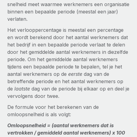
Zzp'ers internationaal onboarden en beheren
snelheid meet waarmee werknemers een organisatie
Betalingscalculator voor zzp'ers
Inloggen
binnen een bepaalde periode (meestal een jaar)
Nederlands
Ontdek valuta-opties en betaalsnelheden voor
PEO
GROEIFASE
verlaten.
internationale zzp'ers
Ingewikkelde HR-taken eenvoudig uitbesteden
Français
Start-ups
Het verlooppercentage is meestal een percentage
Flexibele global HR en payroll solutions voor groeiende
en wordt berekend door het aantal werknemers dat
LEREN MET REMOTE
Deutsch
bedrijven
INFRASTRUCTUUR
het bedrijf in een bepaalde periode verlaat te delen
Onderzoek en gidsen
door het gemiddelde aantal werknemers in diezelfde
Remote Embedded
Mid-market
Español
periode. Om het gemiddelde aantal werknemers
HR naadloos in workflows integreren
Casestudy's
Teams uitbreiden met HR solutions op maat
tijdens een bepaalde periode te bepalen, tel je het
Italiano
Platform
aantal werknemers op de
eerste
dag van de
HR-woordenlijst
Enterprise
Ingebouwde essentiële HR-functies voor je team
betreffende periode en het aantal werknemers op
Global HR voor grote bedrijven
Português (Portugal)
Checklists en templates
de
laatste
dag van de periode bij elkaar op en deel je
Verbinden
Nieuw
vervolgens door twee.
Bibliotheek met functiebeschrijvingen
日本語
AI-tools koppelen aan Remote met onze MCP
WERK MET ONS SAMEN
De formule voor het berekenen van de
Strategische technologiepartners
Webinars
Integraties
omloopsnelheid is als volgt:
한국어
Integreer global HR flexibel in je platform
Processen stroomlijnen met essentiële zakelijke tools
Evenementen
Omloopsnelheid = (aantal werknemers dat is
中文（简体）
Een partner worden
vertrokken / gemiddeld aantal werknemers) x 100
Newsroom