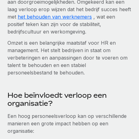
aan doorgroeimogelijkheden. Omgekeerd kan een
up op het gebied van gezondheid en welzijn,...
Secundaire arbeidsvoorwaarden
laag verloop erop wijzen dat het bedrijf succes heeft
BLOG
met
Eenvoudig secundaire arbeidsvoorwaarden
het behouden van werknemers
, wat een
Meer informatie
positief teken kan zijn voor de stabiliteit,
beheren
Productupdates van Remote: Gusto- en Xero-
bedrijfscultuur en werkomgeving.
integraties en Contractor Management Plus
Omzet is een belangrijke maatstaf voor HR en
Het blijft de missie van Remote om alle soorten bedrijven
management. Het stelt bedrijven in staat om
te helpen bij het aannemen, beheren en...
verbeteringen en aanpassingen door te voeren om
Meer informatie
talent te behouden en een stabiel
personeelsbestand te behouden.
Hoe Phiture 55 werknemers in 19 landen
beheert met Remote
Hoe beïnvloedt verloop een
organisatie?
Phiture, een toonaangevende leider in de wereldwijde
mobiele groeiadviessector, zet zich sinds 2016...
Een hoog personeelsverloop kan op verschillende
Meer informatie
manieren een grote impact hebben op een
organisatie: