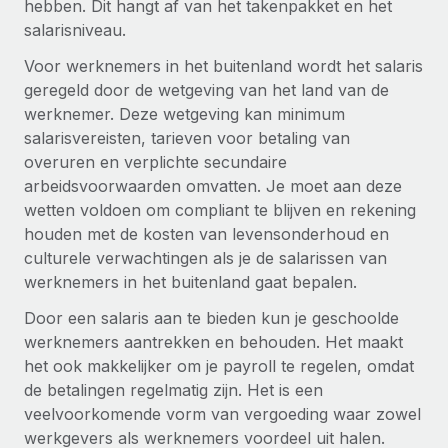
hebben. Dit hangt af van het takenpakket en het
Secundaire arbeidsvoorwaarden
salarisniveau.
BLOG
Eenvoudig secundaire arbeidsvoorwaarden
Voor werknemers in het buitenland wordt het salaris
beheren
geregeld door de wetgeving van het land van de
Productupdates van Remote: Gusto- en Xero-
integraties en Contractor Management Plus
werknemer. Deze wetgeving kan minimum
salarisvereisten, tarieven voor betaling van
Het blijft de missie van Remote om alle soorten bedrijven
overuren en verplichte secundaire
te helpen bij het aannemen, beheren en...
arbeidsvoorwaarden omvatten. Je moet aan deze
Meer informatie
wetten voldoen om compliant te blijven en rekening
houden met de kosten van levensonderhoud en
culturele verwachtingen als je de salarissen van
Hoe Phiture 55 werknemers in 19 landen
werknemers in het buitenland gaat bepalen.
beheert met Remote
Door een salaris aan te bieden kun je geschoolde
Phiture, een toonaangevende leider in de wereldwijde
werknemers aantrekken en behouden. Het maakt
mobiele groeiadviessector, zet zich sinds 2016...
het ook makkelijker om je payroll te regelen, omdat
de betalingen regelmatig zijn. Het is een
Meer informatie
veelvoorkomende vorm van vergoeding waar zowel
werkgevers als werknemers voordeel uit halen.