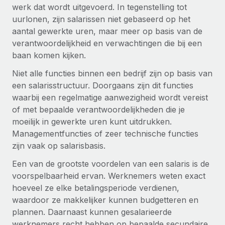
Zzp'ers internationaal onboarden en beheren
werk dat wordt uitgevoerd. In tegenstelling tot
Betalingscalculator voor zzp'ers
Inloggen
uurlonen, zijn salarissen niet gebaseerd op het
Nederlands
Ontdek valuta-opties en betaalsnelheden voor
PEO
GROEIFASE
aantal gewerkte uren, maar meer op basis van de
internationale zzp'ers
Ingewikkelde HR-taken eenvoudig uitbesteden
verantwoordelijkheid en verwachtingen die bij een
Français
Start-ups
baan komen kijken.
Flexibele global HR en payroll solutions voor groeiende
LEREN MET REMOTE
Deutsch
bedrijven
INFRASTRUCTUUR
Niet alle functies binnen een bedrijf zijn op basis van
Onderzoek en gidsen
een salarisstructuur. Doorgaans zijn dit functies
Remote Embedded
Mid-market
Español
waarbij een regelmatige aanwezigheid wordt vereist
HR naadloos in workflows integreren
Casestudy's
Teams uitbreiden met HR solutions op maat
of met bepaalde verantwoordelijkheden die je
Italiano
Platform
moeilijk in gewerkte uren kunt uitdrukken.
HR-woordenlijst
Enterprise
Ingebouwde essentiële HR-functies voor je team
Managementfuncties of zeer technische functies
Global HR voor grote bedrijven
Português (Portugal)
Checklists en templates
zijn vaak op salarisbasis.
Verbinden
Nieuw
Een van de grootste voordelen van een salaris is de
Bibliotheek met functiebeschrijvingen
日本語
AI-tools koppelen aan Remote met onze MCP
WERK MET ONS SAMEN
voorspelbaarheid ervan. Werknemers weten exact
Strategische technologiepartners
Webinars
Integraties
hoeveel ze elke betalingsperiode verdienen,
한국어
Integreer global HR flexibel in je platform
Processen stroomlijnen met essentiële zakelijke tools
waardoor ze makkelijker kunnen budgetteren en
Evenementen
plannen. Daarnaast kunnen gesalarieerde
中文（简体）
Een partner worden
werknemers recht hebben op bepaalde secundaire
Newsroom