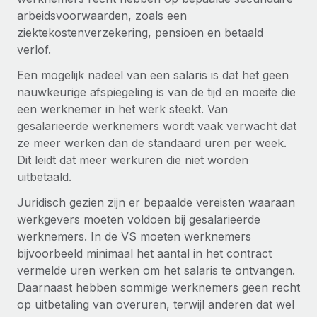
Ontdek hoe je met ons kunt samenwerken
DIENSTEN
arbeidsvoorwaarden, zoals een
Inzicht in salaris en talent
Vraag een expert
ziektekostenverzekering, pensioen en betaald
Remote Build
Binnenkort beschikbaar
verlof.
Krijg hulp van global HR- en juridische experts
Integraties en advies over AI-automatiseringen
Inzichtencentrum
Een mogelijk nadeel van een salaris is dat het geen
Achtergrondonderzoek
Support
nauwkeurige afspiegeling is van de tijd en moeite die
Vereenvoudig het screeningsproces van
CASESTUDY'S
een werknemer in het werk steekt. Van
kandidaten
Alle bronnen bekijken
gesalarieerde werknemers wordt vaak verwacht dat
ze meer werken dan de standaard uren per week.
Compliance Watchtower
Dit leidt dat meer werkuren die niet worden
Blijf compliance-risico's voor
BLOG
uitbetaald.
Global Payroll
Apparaatbeheer
Juridisch gezien zijn er bepaalde vereisten waaraan
Lever en track wereldwijd IT-middelen
EOR en PEO
werkgevers moeten voldoen bij gesalarieerde
werknemers. In de VS moeten werknemers
Entiteiten oprichten
Contractor Management
bijvoorbeeld minimaal het aantal in het contract
Stel snel compliant entiteiten op
vermelde uren werken om het salaris te ontvangen.
Belastingen
Daarnaast hebben sommige werknemers geen recht
Mobiliteit en overplaatsing
Naar de blog
op uitbetaling van overuren, terwijl anderen dat wel
Plaats werknemers moeiteloos over