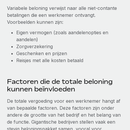
Ontdek hoe je met ons kunt samenwerken
DIENSTEN
Variabele beloning verwijst naar alle niet-contante
Inzicht in salaris en talent
Vraag een expert
Remote Build
Binnenkort beschikbaar
betalingen die een werknemer ontvangt.
Krijg hulp van global HR- en juridische experts
Integraties en advies over AI-automatiseringen
Voorbeelden kunnen zijn:
Inzichtencentrum
Eigen vermogen (zoals aandelenopties en
Achtergrondonderzoek
Support
aandelen)
Vereenvoudig het screeningsproces van
CASESTUDY'S
Zorgverzekering
kandidaten
Alle bronnen bekijken
Geschenken en prijzen
Compliance Watchtower
Reisjes met alle kosten betaald
Blijf compliance-risico's voor
BLOG
Global Payroll
Apparaatbeheer
Factoren die de totale beloning
Lever en track wereldwijd IT-middelen
kunnen beïnvloeden
EOR en PEO
Entiteiten oprichten
Contractor Management
De totale vergoeding voor een werknemer hangt af
Stel snel compliant entiteiten op
van bepaalde factoren. Deze factoren zijn onder
Belastingen
andere de grootte van het bedrijf en het belang van
Mobiliteit en overplaatsing
de functie. Gigantische bedrijven stellen vaak een
Naar de blog
Plaats werknemers moeiteloos over
stevig beloningspakket samen, vooral voor