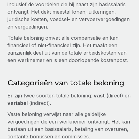
Zzp'ers internationaal onboarden en beheren
inclusief de voordelen die hij naast zijn basissalaris
Betalingscalculator voor zzp'ers
Inloggen
ontvangt. Het dekt meestal lonen, uitkeringen,
Nederlands
Ontdek valuta-opties en betaalsnelheden voor
PEO
GROEIFASE
juridische kosten, voedsel- en vervoervergoedingen
internationale zzp'ers
Ingewikkelde HR-taken eenvoudig uitbesteden
en vergoedingen.
Français
Start-ups
Flexibele global HR en payroll solutions voor groeiende
Totale beloning omvat alle compensatie en kan
LEREN MET REMOTE
Deutsch
bedrijven
INFRASTRUCTUUR
financieel of niet-financieel zijn. Het maakt een
Onderzoek en gidsen
aanzienlijk deel uit van de totale arbeidskosten van
Remote Embedded
Mid-market
Español
een werknemer en is een doorlopende kostenpost.
HR naadloos in workflows integreren
Casestudy's
Teams uitbreiden met HR solutions op maat
Italiano
Platform
HR-woordenlijst
Enterprise
Ingebouwde essentiële HR-functies voor je team
Categorieën van totale beloning
Global HR voor grote bedrijven
Português (Portugal)
Checklists en templates
Verbinden
Nieuw
Er zijn twee soorten totale beloning:
vast
(direct) en
Bibliotheek met functiebeschrijvingen
日本語
AI-tools koppelen aan Remote met onze MCP
variabel
(indirect).
WERK MET ONS SAMEN
Strategische technologiepartners
Webinars
Integraties
Vaste beloning verwijst naar alle geldelijke
한국어
Integreer global HR flexibel in je platform
vergoedingen die een werknemer ontvangt. Het kan
Processen stroomlijnen met essentiële zakelijke tools
Evenementen
bestaan uit een basissalaris, betaling van overuren,
中文（简体）
Een partner worden
contante bonussen en commissies.
Newsroom