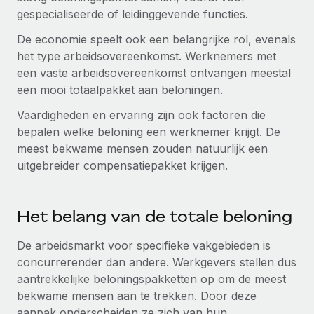
gespecialiseerde of leidinggevende functies.
Secundaire arbeidsvoorwaarden
BLOG
Eenvoudig secundaire arbeidsvoorwaarden
De economie speelt ook een belangrijke rol, evenals
beheren
het type arbeidsovereenkomst. Werknemers met
Productupdates van Remote: Gusto- en Xero-
een vaste arbeidsovereenkomst ontvangen meestal
integraties en Contractor Management Plus
een mooi totaalpakket aan beloningen.
Het blijft de missie van Remote om alle soorten bedrijven
Vaardigheden en ervaring zijn ook factoren die
te helpen bij het aannemen, beheren en...
bepalen welke beloning een werknemer krijgt. De
Meer informatie
meest bekwame mensen zouden natuurlijk een
uitgebreider compensatiepakket krijgen.
Hoe Phiture 55 werknemers in 19 landen
beheert met Remote
Het belang van de totale beloning
Phiture, een toonaangevende leider in de wereldwijde
De arbeidsmarkt voor specifieke vakgebieden is
mobiele groeiadviessector, zet zich sinds 2016...
concurrerender dan andere. Werkgevers stellen dus
Meer informatie
aantrekkelijke beloningspakketten op om de meest
bekwame mensen aan te trekken. Door deze
aanpak onderscheiden ze zich van hun