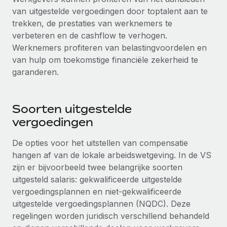
Ontdek hoe je met ons kunt samenwerken
DIENSTEN
van uitgestelde vergoedingen door toptalent aan te
Inzicht in salaris en talent
Vraag een expert
trekken, de prestaties van werknemers te
Remote Build
Binnenkort beschikbaar
verbeteren en de cashflow te verhogen.
Krijg hulp van global HR- en juridische experts
Integraties en advies over AI-automatiseringen
Inzichtencentrum
Werknemers profiteren van belastingvoordelen en
Achtergrondonderzoek
van hulp om toekomstige financiële zekerheid te
Support
Vereenvoudig het screeningsproces van
CASESTUDY'S
garanderen.
kandidaten
Alle bronnen bekijken
Hoe AI-pionier Weaviate zijn team met 120%
liet groeien met Remote
Compliance Watchtower
Soorten uitgestelde
Blijf compliance-risico's voor
BLOG
vergoedingen
Weaviate in één oogopslag Weaviate bouwt open source,
AI-first infrastructuur. De missie van het...
Global Payroll
Apparaatbeheer
De opties voor het uitstellen van compensatie
Lever en track wereldwijd IT-middelen
Meer informatie
EOR en PEO
hangen af van de lokale arbeidswetgeving. In de VS
zijn er bijvoorbeeld twee belangrijke soorten
Entiteiten oprichten
Contractor Management
uitgesteld salaris: gekwalificeerde uitgestelde
Stel snel compliant entiteiten op
De strategische samenwerking tussen
vergoedingsplannen en niet-gekwalificeerde
Belastingen
Reverse Tech en Remote voor zzp- en payroll-
uitgestelde vergoedingsplannen (NQDC). Deze
Mobiliteit en overplaatsing
beheer
regelingen worden juridisch verschillend behandeld
Naar de blog
Plaats werknemers moeiteloos over
Reverse Tech in een oogopslag Reverse Tech, een start-