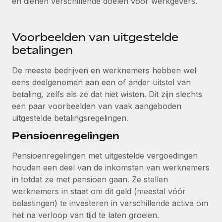
en dienen verschillende doelen voor werkgevers.
up op het gebied van gezondheid en welzijn,...
Secundaire arbeidsvoorwaarden
BLOG
Eenvoudig secundaire arbeidsvoorwaarden
Meer informatie
Voorbeelden van uitgestelde
beheren
Productupdates van Remote: Gusto- en Xero-
betalingen
integraties en Contractor Management Plus
De meeste bedrijven en werknemers hebben wel
Het blijft de missie van Remote om alle soorten bedrijven
eens deelgenomen aan een of ander uitstel van
te helpen bij het aannemen, beheren en...
betaling, zelfs als ze dat niet wisten. Dit zijn slechts
Meer informatie
een paar voorbeelden van vaak aangeboden
uitgestelde betalingsregelingen.
Pensioenregelingen
Hoe Phiture 55 werknemers in 19 landen
beheert met Remote
Pensioenregelingen met uitgestelde vergoedingen
Phiture, een toonaangevende leider in de wereldwijde
houden een deel van de inkomsten van werknemers
mobiele groeiadviessector, zet zich sinds 2016...
in totdat ze met pensioen gaan. Ze stellen
werknemers in staat om dit geld (meestal vóór
Meer informatie
belastingen) te investeren in verschillende activa om
het na verloop van tijd te laten groeien.