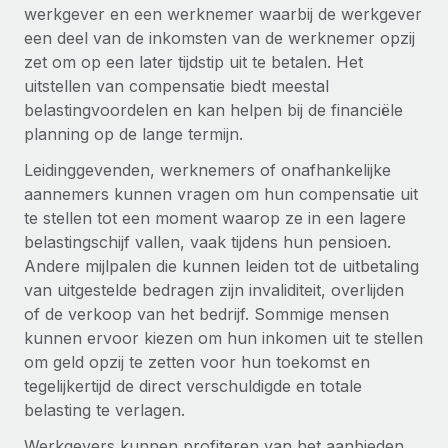
Zzp'ers internationaal onboarden en beheren
werkgever en een werknemer waarbij de werkgever
Betalingscalculator voor zzp'ers
Inloggen
een deel van de inkomsten van de werknemer opzij
Nederlands
Ontdek valuta-opties en betaalsnelheden voor
PEO
GROEIFASE
zet om op een later tijdstip uit te betalen. Het
internationale zzp'ers
Ingewikkelde HR-taken eenvoudig uitbesteden
uitstellen van compensatie biedt meestal
Français
Start-ups
belastingvoordelen en kan helpen bij de financiële
Flexibele global HR en payroll solutions voor groeiende
LEREN MET REMOTE
planning op de lange termijn.
Deutsch
bedrijven
INFRASTRUCTUUR
Onderzoek en gidsen
Leidinggevenden, werknemers of onafhankelijke
Remote Embedded
Mid-market
Español
aannemers kunnen vragen om hun compensatie uit
HR naadloos in workflows integreren
Casestudy's
Teams uitbreiden met HR solutions op maat
te stellen tot een moment waarop ze in een lagere
Italiano
Platform
belastingschijf vallen, vaak tijdens hun pensioen.
HR-woordenlijst
Enterprise
Ingebouwde essentiële HR-functies voor je team
Andere mijlpalen die kunnen leiden tot de uitbetaling
Global HR voor grote bedrijven
Português (Portugal)
Checklists en templates
van uitgestelde bedragen zijn invaliditeit, overlijden
Verbinden
Nieuw
of de verkoop van het bedrijf. Sommige mensen
Bibliotheek met functiebeschrijvingen
日本語
AI-tools koppelen aan Remote met onze MCP
WERK MET ONS SAMEN
kunnen ervoor kiezen om hun inkomen uit te stellen
om geld opzij te zetten voor hun toekomst en
Strategische technologiepartners
Webinars
Integraties
한국어
tegelijkertijd de direct verschuldigde en totale
Integreer global HR flexibel in je platform
Processen stroomlijnen met essentiële zakelijke tools
Evenementen
belasting te verlagen.
中文（简体）
Een partner worden
Werkgevers kunnen profiteren van het aanbieden
Newsroom