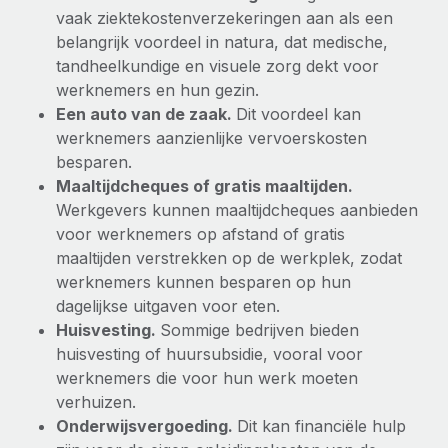
Ontdek hoe je met ons kunt samenwerken
DIENSTEN
vaak ziektekostenverzekeringen aan als een
Inzicht in salaris en talent
belangrijk voordeel in natura, dat medische,
Vraag een expert
Remote Build
Binnenkort beschikbaar
tandheelkundige en visuele zorg dekt voor
Krijg hulp van global HR- en juridische experts
Integraties en advies over AI-automatiseringen
Inzichtencentrum
werknemers en hun gezin.
Achtergrondonderzoek
Een auto van de zaak.
Dit voordeel kan
Support
Vereenvoudig het screeningsproces van
werknemers aanzienlijke vervoerskosten
CASESTUDY'S
kandidaten
besparen.
Alle bronnen bekijken
Maaltijdcheques of gratis maaltijden.
Compliance Watchtower
Werkgevers kunnen maaltijdcheques aanbieden
Blijf compliance-risico's voor
BLOG
voor werknemers op afstand of gratis
maaltijden verstrekken op de werkplek, zodat
Global Payroll
Apparaatbeheer
werknemers kunnen besparen op hun
Lever en track wereldwijd IT-middelen
EOR en PEO
dagelijkse uitgaven voor eten.
Huisvesting.
Sommige bedrijven bieden
Entiteiten oprichten
Contractor Management
huisvesting of huursubsidie, vooral voor
Stel snel compliant entiteiten op
werknemers die voor hun werk moeten
Belastingen
verhuizen.
Mobiliteit en overplaatsing
Onderwijsvergoeding.
Dit kan financiële hulp
Naar de blog
Plaats werknemers moeiteloos over