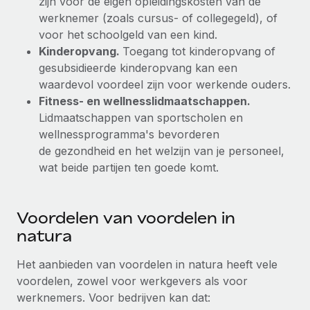
zijn voor de eigen opleidingskosten van de
werknemer (zoals cursus- of collegegeld), of
Secundaire arbeidsvoorwaarden
BLOG
voor het schoolgeld van een kind.
Eenvoudig secundaire arbeidsvoorwaarden
Kinderopvang.
Toegang tot kinderopvang of
beheren
Productupdates van Remote: Gusto- en Xero-
gesubsidieerde kinderopvang kan een
integraties en Contractor Management Plus
waardevol voordeel zijn voor werkende ouders.
Het blijft de missie van Remote om alle soorten bedrijven
Fitness- en wellnesslidmaatschappen.
te helpen bij het aannemen, beheren en...
Lidmaatschappen van sportscholen en
wellnessprogramma's bevorderen
Meer informatie
de gezondheid en het welzijn van je personeel,
wat beide partijen ten goede komt.
Hoe Phiture 55 werknemers in 19 landen
beheert met Remote
Voordelen van voordelen in
Phiture, een toonaangevende leider in de wereldwijde
natura
mobiele groeiadviessector, zet zich sinds 2016...
Het aanbieden van voordelen in natura heeft vele
Meer informatie
voordelen, zowel voor werkgevers als voor
werknemers. Voor bedrijven kan dat: