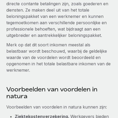
Zzp'ers internationaal onboarden en beheren
directe contante betalingen zijn, zoals goederen en
Betalingscalculator voor zzp'ers
Inloggen
diensten. Ze maken deel uit van het totale
Nederlands
Ontdek valuta-opties en betaalsnelheden voor
PEO
GROEIFASE
beloningspakket van een werknemer en kunnen
internationale zzp'ers
Ingewikkelde HR-taken eenvoudig uitbesteden
tegemoetkomen aan verschillende persoonlijke en
Français
Start-ups
professionele behoeften, wat bijdraagt aan een
Flexibele global HR en payroll solutions voor groeiende
LEREN MET REMOTE
uitgebreider en aantrekkelijker beloningspakket.
Deutsch
bedrijven
INFRASTRUCTUUR
Onderzoek en gidsen
Merk op dat dit soort inkomen meestal als
Remote Embedded
Mid-market
Español
belastbaar wordt beschouwd, waarbij de geldelijke
HR naadloos in workflows integreren
Casestudy's
Teams uitbreiden met HR solutions op maat
waarde van de voordelen wordt beoordeeld en
Italiano
Platform
opgenomen in het totale belastbare inkomen van de
HR-woordenlijst
Enterprise
Ingebouwde essentiële HR-functies voor je team
werknemer.
Global HR voor grote bedrijven
Português (Portugal)
Checklists en templates
Verbinden
Nieuw
Bibliotheek met functiebeschrijvingen
日本語
AI-tools koppelen aan Remote met onze MCP
WERK MET ONS SAMEN
Voorbeelden van voordelen in
natura
Strategische technologiepartners
Webinars
Integraties
한국어
Integreer global HR flexibel in je platform
Processen stroomlijnen met essentiële zakelijke tools
Voorbeelden van voordelen in natura kunnen zijn:
Evenementen
中文（简体）
Een partner worden
Ziektekostenverzekering.
Werkgevers bieden
Newsroom