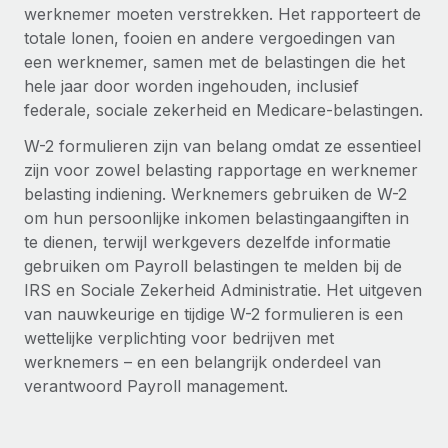
Zzp'ers internationaal onboarden en beheren
werknemer moeten verstrekken. Het rapporteert de
Betalingscalculator voor zzp'ers
Inloggen
totale lonen, fooien en andere vergoedingen van
Nederlands
Ontdek valuta-opties en betaalsnelheden voor
PEO
GROEIFASE
een werknemer, samen met de belastingen die het
internationale zzp'ers
Ingewikkelde HR-taken eenvoudig uitbesteden
hele jaar door worden ingehouden, inclusief
Français
Start-ups
federale, sociale zekerheid en Medicare-belastingen.
Flexibele global HR en payroll solutions voor groeiende
LEREN MET REMOTE
Deutsch
bedrijven
INFRASTRUCTUUR
W-2 formulieren zijn van belang omdat ze essentieel
Onderzoek en gidsen
zijn voor zowel belasting rapportage en werknemer
Remote Embedded
Mid-market
Español
belasting indiening. Werknemers gebruiken de W-2
HR naadloos in workflows integreren
Casestudy's
Teams uitbreiden met HR solutions op maat
om hun persoonlijke inkomen belastingaangiften in
Italiano
Platform
te dienen, terwijl werkgevers dezelfde informatie
HR-woordenlijst
Enterprise
Ingebouwde essentiële HR-functies voor je team
gebruiken om Payroll belastingen te melden bij de
Global HR voor grote bedrijven
Português (Portugal)
Checklists en templates
IRS en Sociale Zekerheid Administratie. Het uitgeven
Verbinden
Nieuw
van nauwkeurige en tijdige W-2 formulieren is een
Bibliotheek met functiebeschrijvingen
日本語
AI-tools koppelen aan Remote met onze MCP
WERK MET ONS SAMEN
wettelijke verplichting voor bedrijven met
werknemers – en een belangrijk onderdeel van
Strategische technologiepartners
Webinars
Integraties
한국어
verantwoord Payroll management.
Integreer global HR flexibel in je platform
Processen stroomlijnen met essentiële zakelijke tools
Evenementen
中文（简体）
Een partner worden
Newsroom