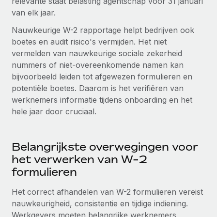
relevante staat belasting agentschap voor 31 januari
van elk jaar.
Secundaire arbeidsvoorwaarden
BLOG
Eenvoudig secundaire arbeidsvoorwaarden
Nauwkeurige W-2 rapportage helpt bedrijven ook
beheren
boetes en audit risico's vermijden. Het niet
Productupdates van Remote: Gusto- en Xero-
vermelden van nauwkeurige sociale zekerheid
integraties en Contractor Management Plus
nummers of niet-overeenkomende namen kan
Het blijft de missie van Remote om alle soorten bedrijven
bijvoorbeeld leiden tot afgewezen formulieren en
te helpen bij het aannemen, beheren en...
potentiële boetes. Daarom is het verifiëren van
werknemers informatie tijdens onboarding en het
Meer informatie
hele jaar door cruciaal.
Hoe Phiture 55 werknemers in 19 landen
beheert met Remote
Belangrijkste overwegingen voor
het verwerken van W-2
Phiture, een toonaangevende leider in de wereldwijde
formulieren
mobiele groeiadviessector, zet zich sinds 2016...
Meer informatie
Het correct afhandelen van W-2 formulieren vereist
nauwkeurigheid, consistentie en tijdige indiening.
Werkgevers moeten belangrijke werknemers