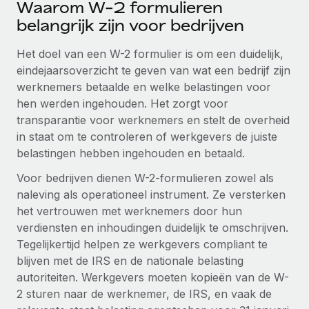
Waarom W-2 formulieren
Ontdek hoe je met ons kunt samenwerken
DIENSTEN
belangrijk zijn voor bedrijven
Inzicht in salaris en talent
Vraag een expert
Remote Build
Binnenkort beschikbaar
Krijg hulp van global HR- en juridische experts
Integraties en advies over AI-automatiseringen
Het doel van een W-2 formulier is om een duidelijk,
Inzichtencentrum
eindejaarsoverzicht te geven van wat een bedrijf zijn
Achtergrondonderzoek
Support
werknemers betaalde en welke belastingen voor
Vereenvoudig het screeningsproces van
CASESTUDY'S
hen werden ingehouden. Het zorgt voor
kandidaten
Alle bronnen bekijken
transparantie voor werknemers en stelt de overheid
in staat om te controleren of werkgevers de juiste
Compliance Watchtower
belastingen hebben ingehouden en betaald.
Blijf compliance-risico's voor
BLOG
Voor bedrijven dienen W-2-formulieren zowel als
Global Payroll
Apparaatbeheer
naleving als operationeel instrument. Ze versterken
Lever en track wereldwijd IT-middelen
EOR en PEO
het vertrouwen met werknemers door hun
verdiensten en inhoudingen duidelijk te omschrijven.
Entiteiten oprichten
Contractor Management
Tegelijkertijd helpen ze werkgevers compliant te
Stel snel compliant entiteiten op
blijven met de IRS en de nationale belasting
Belastingen
autoriteiten. Werkgevers moeten kopieën van de W-
Mobiliteit en overplaatsing
2 sturen naar de werknemer, de IRS, en vaak de
Naar de blog
Plaats werknemers moeiteloos over