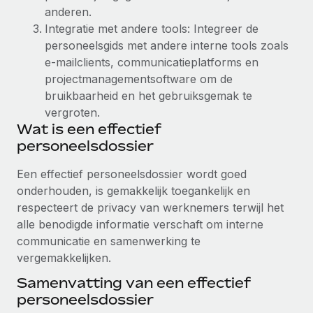
anderen.
Secundaire arbeidsvoorwaarden
Integratie met andere tools: Integreer de
BLOG
Eenvoudig secundaire arbeidsvoorwaarden
personeelsgids met andere interne tools zoals
beheren
e-mailclients, communicatieplatforms en
Productupdates van Remote: Gusto- en Xero-
integraties en Contractor Management Plus
projectmanagementsoftware om de
bruikbaarheid en het gebruiksgemak te
Het blijft de missie van Remote om alle soorten bedrijven
vergroten.
te helpen bij het aannemen, beheren en...
Wat is een effectief
personeelsdossier
Meer informatie
Een effectief personeelsdossier wordt goed
onderhouden, is gemakkelijk toegankelijk en
Hoe Phiture 55 werknemers in 19 landen
respecteert de privacy van werknemers terwijl het
beheert met Remote
alle benodigde informatie verschaft om interne
Phiture, een toonaangevende leider in de wereldwijde
communicatie en samenwerking te
mobiele groeiadviessector, zet zich sinds 2016...
vergemakkelijken.
Meer informatie
Samenvatting van een effectief
personeelsdossier