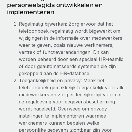
Ontdek hoe je met ons kunt samenwerken
DIENSTEN
personeelsgids ontwikkelen en
implementeren
Inzicht in salaris en talent
Vraag een expert
Remote Build
Binnenkort beschikbaar
Krijg hulp van global HR- en juridische experts
Integraties en advies over AI-automatiseringen
Regelmatig bijwerken: Zorg ervoor dat het
Inzichtencentrum
telefoonboek regelmatig wordt bijgewerkt om
Achtergrondonderzoek
Support
wijzigingen in de informatie over medewerkers
Vereenvoudig het screeningsproces van
CASESTUDY'S
weer te geven, zoals nieuwe werknemers,
kandidaten
Alle bronnen bekijken
vertrek of functieveranderingen. Dit kan
worden beheerd door een speciaal HR-teamlid
Compliance Watchtower
of door geautomatiseerde systemen die zijn
Blijf compliance-risico's voor
BLOG
gekoppeld aan de HR-database.
Global Payroll
Apparaatbeheer
Toegankelijkheid en privacy: Maak het
telefoonboek gemakkelijk toegankelijk voor alle
Lever en track wereldwijd IT-middelen
EOR en PEO
medewerkers en zorg er tegelijkertijd voor dat
Entiteiten oprichten
Contractor Management
de regelgeving voor gegevensbescherming
Stel snel compliant entiteiten op
wordt nageleefd. Overweeg om privacy-
Belastingen
instellingen te implementeren waarmee
Mobiliteit en overplaatsing
werknemers kunnen bepalen welke
Naar de blog
Plaats werknemers moeiteloos over
persoonlijke gegevens zichtbaar zijn voor