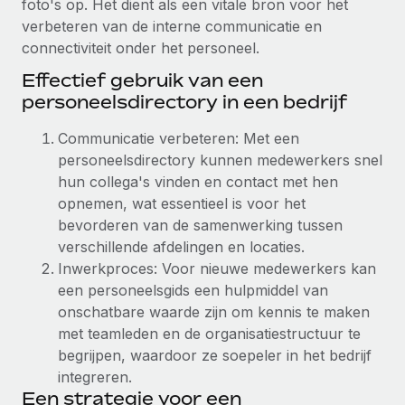
foto's op. Het dient als een vitale bron voor het
Zzp'ers internationaal onboarden en beheren
Betalingscalculator voor zzp'ers
verbeteren van de interne communicatie en
Inloggen
Nederlands
Ontdek valuta-opties en betaalsnelheden voor
PEO
connectiviteit onder het personeel.
GROEIFASE
internationale zzp'ers
Ingewikkelde HR-taken eenvoudig uitbesteden
Effectief gebruik van een
Français
Start-ups
personeelsdirectory in een bedrijf
Flexibele global HR en payroll solutions voor groeiende
LEREN MET REMOTE
Deutsch
bedrijven
INFRASTRUCTUUR
Communicatie verbeteren: Met een
Onderzoek en gidsen
Remote Embedded
personeelsdirectory kunnen medewerkers snel
Mid-market
Español
HR naadloos in workflows integreren
hun collega's vinden en contact met hen
Casestudy's
Teams uitbreiden met HR solutions op maat
opnemen, wat essentieel is voor het
Italiano
Platform
HR-woordenlijst
Enterprise
bevorderen van de samenwerking tussen
Ingebouwde essentiële HR-functies voor je team
Global HR voor grote bedrijven
verschillende afdelingen en locaties.
Português (Portugal)
Checklists en templates
Inwerkproces: Voor nieuwe medewerkers kan
Verbinden
Nieuw
een personeelsgids een hulpmiddel van
Bibliotheek met functiebeschrijvingen
日本語
AI-tools koppelen aan Remote met onze MCP
WERK MET ONS SAMEN
onschatbare waarde zijn om kennis te maken
Strategische technologiepartners
Webinars
Integraties
met teamleden en de organisatiestructuur te
한국어
Integreer global HR flexibel in je platform
Processen stroomlijnen met essentiële zakelijke tools
begrijpen, waardoor ze soepeler in het bedrijf
Evenementen
integreren.
中文（简体）
Een partner worden
Een strategie voor een
Newsroom