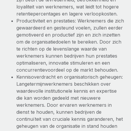
Ontdek hoe je met ons kunt samenwerken
DIENSTEN
loyaliteit van werknemers, wat leidt tot hogere
Inzicht in salaris en talent
Vraag een expert
retentiepercentages en lagere verloopkosten.
Remote Build
Binnenkort beschikbaar
Krijg hulp van global HR- en juridische experts
Productiviteit en prestaties: Werknemers die zich
Integraties en advies over AI-automatiseringen
Inzichtencentrum
gewaardeerd en gesteund voelen, zullen eerder
Achtergrondonderzoek
gemotiveerd en productief zijn en zich inzetten
Support
Vereenvoudig het screeningsproces van
CASESTUDY'S
om de organisatiedoelen te bereiken. Door zich
kandidaten
Alle bronnen bekijken
te richten op de levenslange waarde van
werknemers kunnen bedrijven hun prestaties
Compliance Watchtower
optimaliseren, innovatie stimuleren en een
Blijf compliance-risico's voor
BLOG
concurrentievoordeel op de markt behouden.
Global Payroll
Kennisoverdracht en organisatorisch geheugen:
Apparaatbeheer
Langetermijnwerknemers beschikken over
Lever en track wereldwijd IT-middelen
EOR en PEO
waardevolle institutionele kennis en expertise
die kan worden gedeeld met nieuwere
Entiteiten oprichten
Contractor Management
werknemers. Door ervaren werknemers in
Stel snel compliant entiteiten op
dienst te houden, kunnen bedrijven de
Belastingen
continuïteit van cruciale kennis garanderen, het
Mobiliteit en overplaatsing
Naar de blog
geheugen van de organisatie in stand houden
Plaats werknemers moeiteloos over