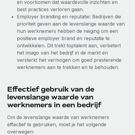
en voorkomen dat waardevolle inzichten en
Secundaire arbeidsvoorwaarden
best practices verloren gaan.
BLOG
Eenvoudig secundaire arbeidsvoorwaarden
Employer branding en reputatie: Bedrijven die
beheren
prioriteit geven aan de levenslange waarde van
Productupdates van Remote: Gusto- en Xero-
hun werknemers hebben de neiging om een
integraties en Contractor Management Plus
positieve employer brand en reputatie te
Het blijft de missie van Remote om alle soorten bedrijven
ontwikkelen. Dit trekt toptalent aan, verbetert
te helpen bij het aannemen, beheren en...
het imago van het bedrijf in de markt en
versterkt het vermogen om goed presterende
Meer informatie
werknemers aan te trekken en te behouden.
Hoe Phiture 55 werknemers in 19 landen
Effectief gebruik van de
beheert met Remote
levenslange waarde van
Phiture, een toonaangevende leider in de wereldwijde
werknemers in een bedrijf
mobiele groeiadviessector, zet zich sinds 2016...
Om de levenslange waarde van werknemers
Meer informatie
effectief te gebruiken, moet je het volgende
overwegen: