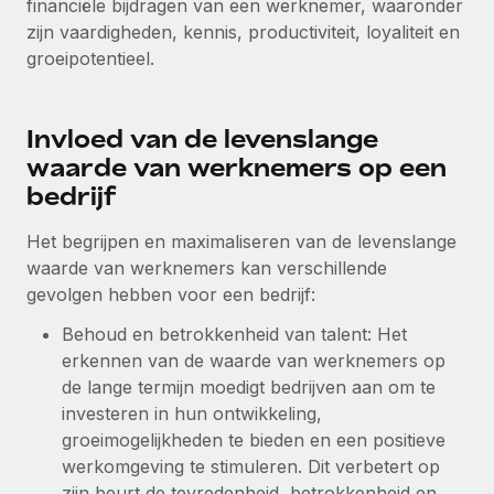
financiële bijdragen van een werknemer, waaronder
Zzp'ers internationaal onboarden en beheren
Betalingscalculator voor zzp'ers
zijn vaardigheden, kennis, productiviteit, loyaliteit en
Inloggen
Nederlands
Ontdek valuta-opties en betaalsnelheden voor
PEO
groeipotentieel.
GROEIFASE
internationale zzp'ers
Ingewikkelde HR-taken eenvoudig uitbesteden
Français
Start-ups
Flexibele global HR en payroll solutions voor groeiende
Invloed van de levenslange
LEREN MET REMOTE
Deutsch
bedrijven
INFRASTRUCTUUR
waarde van werknemers op een
Onderzoek en gidsen
Remote Embedded
bedrijf
Mid-market
Español
HR naadloos in workflows integreren
Casestudy's
Teams uitbreiden met HR solutions op maat
Het begrijpen en maximaliseren van de levenslange
Italiano
Platform
waarde van werknemers kan verschillende
HR-woordenlijst
Enterprise
Ingebouwde essentiële HR-functies voor je team
gevolgen hebben voor een bedrijf:
Global HR voor grote bedrijven
Português (Portugal)
Checklists en templates
Verbinden
Nieuw
Behoud en betrokkenheid van talent: Het
Bibliotheek met functiebeschrijvingen
日本語
erkennen van de waarde van werknemers op
AI-tools koppelen aan Remote met onze MCP
WERK MET ONS SAMEN
de lange termijn moedigt bedrijven aan om te
Strategische technologiepartners
Webinars
Integraties
한국어
investeren in hun ontwikkeling,
Integreer global HR flexibel in je platform
Processen stroomlijnen met essentiële zakelijke tools
groeimogelijkheden te bieden en een positieve
Evenementen
中文（简体）
werkomgeving te stimuleren. Dit verbetert op
Een partner worden
zijn beurt de tevredenheid, betrokkenheid en
Newsroom