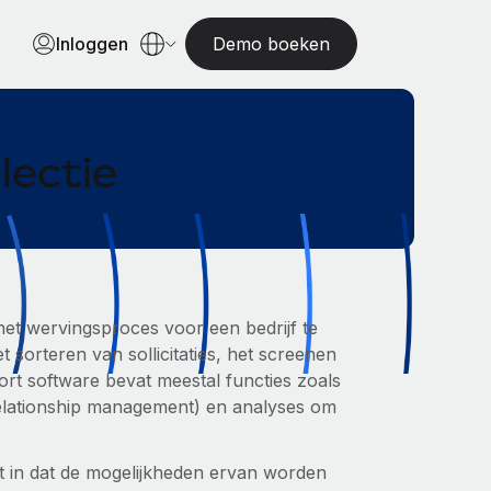
Inloggen
Demo boeken
lectie
et wervingsproces voor een bedrijf te
 sorteren van sollicitaties, het screenen
ort software bevat meestal functies zoals
relationship management) en analyses om
dt in dat de mogelijkheden ervan worden