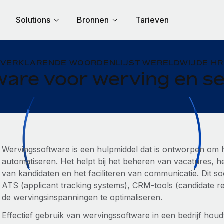
Solutions
Bronnen
Tarieven
VERKLARENDE WOORDENLIJST WERELDWIJDE HR
are voor werving en se
Wervingssoftware is een hulpmiddel dat is ontworpen om h
automatiseren. Het helpt bij het beheren van vacatures, het
van kandidaten en het faciliteren van communicatie. Dit so
ATS (applicant tracking systems), CRM-tools (candidate 
de wervingsinspanningen te optimaliseren.
Effectief gebruik van wervingssoftware in een bedrijf hou