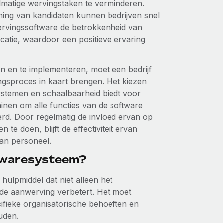
dmatige wervingstaken te verminderen.
ning van kandidaten kunnen bedrijven snel
wervingssoftware de betrokkenheid van
catie, waardoor een positieve ervaring
en en te implementeren, moet een bedrijf
ingsproces in kaart brengen. Het kiezen
ystemen en schaalbaarheid biedt voor
inen om alle functies van de software
erd. Door regelmatig de invloed ervan op
e doen, blijft de effectiviteit ervan
an personeel.
ftwaresysteem?
 hulpmiddel dat niet alleen het
 de aanwerving verbetert. Het moet
cifieke organisatorische behoeften en
uden.