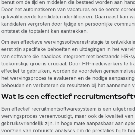
benut om de tijd en middelen die besteed worden aan han
Door het automatiseren van vacatures en de eerste scree
gekwalificeerde kandidaten identificeren. Daarnaast kan 
kandidaten vergroten door tijdige en persoonlijke communi
ontstaat die toptalent kan aantrekken.
Om een effectieve wervingssoftwarestrategie te ontwikkel
eerst zijn specifieke behoeften en uitdagingen in het werv
van software die naadloos integreert met bestaande HR-s
toekomstige groei is cruciaal. Door HR-medewerkers te tra
effectief te gebruiken, worden de voordelen gemaximalise
het wervingsproces te evalueren en de nodige aanpassingen t
behouden en verbeteren de resultaten bij het aannemen v
Wat is een effectief recruitmentso
Een effectief recruitmentsoftwaresysteem is een uitgebreid
wervingsproces vereenvoudigt, maar ook de kwaliteit van
gebruiksvriendelijk zijn, in hoge mate aanpasbaar aan spe
voorzien van robuuste analyses om de prestaties bij te ho