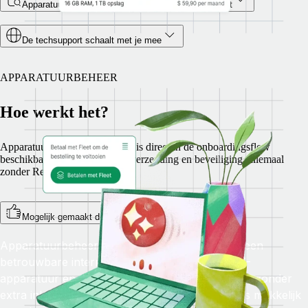
Apparatuur voor elke stap van het werknemerstraject
De techsupport schaalt met je mee
APPARATUURBEHEER
Hoe werkt het?
Apparatuurbeheer van Remote is direct in de onboardingsflow
beschikbaar. Regel hardware, verzending en beveiliging, allemaal
zonder Remote te verlaten.
Mogelijk gemaakt door onze partner Fleet
Apparatuurbeheer wordt geregeld door Fleet, een
betrouwbare internationale leverancier voor IT-
apparatuur en -logistiek. Alles loopt via Remote, zonder
extra inloggegevens, om het je HR- en IT-teams makkelijk