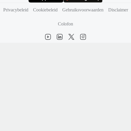
(opent in nieuw tabblad)
(opent in nieuw tabblad)
Privacybeleid
Cookiebeleid
Gebruiksvoorwaarden
Disclaimer
Colofon