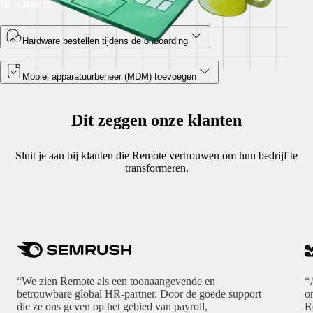
te maken.
Hardware bestellen tijdens de onboarding
Mobiel apparatuurbeheer (MDM) toevoegen
Dit zeggen onze klanten
Sluit je aan bij klanten die Remote vertrouwen om hun bedrijf te
transformeren.
“We zien Remote als een toonaangevende en
“
betrouwbare global HR-partner. Door de goede support
o
die ze ons geven op het gebied van payroll,
R