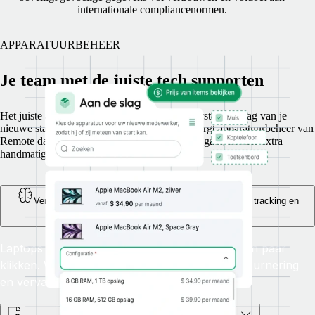
internationale compliancenormen.
APPARATUURBEHEER
Je team met de juiste tech supporten
Het juiste apparaat, tijdig geleverd voor de eerste werkdag van je
nieuwe starter, geen discussie mogelijk. Zo zorgt apparatuurbeheer van
Remote dat elke werknemer goed aan de slag gaat, zonder extra
handmatig werk of operationele kosten.
Verzend apparaten over de hele wereld, met volledige tracking en
support
Laptops en andere apparatuur bestel je met een paar
klikken. Wij regelen internationale levering, retournering
en vervanging.