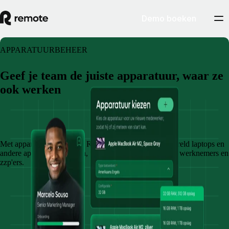
Demo boeken
APPARATUURBEHEER
Geef je team de juiste apparatuur, waar ze
ook werken
Demo boeken
Met apparatuurbeheer van Remote kun je overal ter wereld laptops en
andere apparatuur inkopen, toekennen en beheren voor werknemers en
zzp'ers.