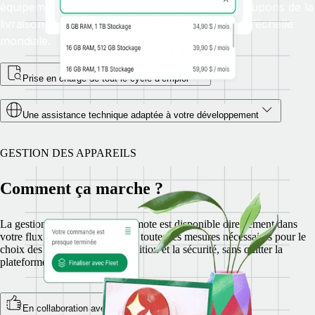
équipements en quelques clics. Nous nous occupons de la
livraison, des retours et des remplacements, à l’échelle
mondiale.
Prise en charge de tout le cycle d’emploi
Une assistance technique adaptée à votre développement
GESTION DES APPAREILS
Comment ça marche ?
La gestion des appareils de Remote est disponible directement dans
votre flux d’intégration. Prenez toutes les mesures nécessaires pour le
choix des équipements, l’expédition et la sécurité, sans quitter la
plateforme de Remote.
En collaboration avec notre partenaire Fleet