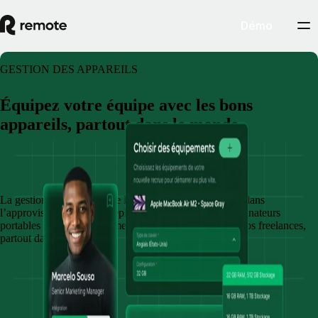
Démo
GESTION DES APPAREILS
Équipez votre équipe avec les bons
appareils, partout dans le monde
Réserver une démo
La gestion des appareils de Remote vous accompagne dans
l’approvisionnement, le déploiement et la gestion d’ordinateurs
portables et autres équipements pour vos employés et vos freelances,
partout dans le monde.