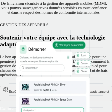
De la livraison sécurisée à la gestion des appareils mobiles (MDM),
vous pouvez sauvegarder vos données sensibles en toute confiance
et dans le respect des normes de conformité internationales.
GESTION DES APPAREILS
Soutenir votre équipe avec la technologie
adaptée
Le bon appareil, livré en temps et en heure : indispensable pour une
première journée réussie à un nouveau poste ! Découvrez comment la
gestion des appareils de Remote vous aide à partir du bon pied pour
chacun de vos collaborateurs, sans ajout de travail manuel ni de frais
opérationnels.
Expédiez vos appareils dans le monde entier, avec une assistance et
un suivi complets
Commandez des ordinateurs portables et autres