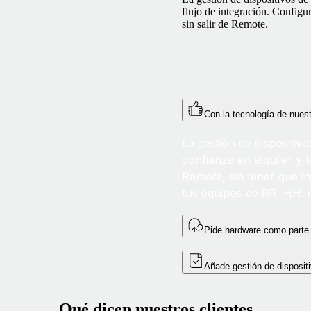
flujo de integración. Configur
sin salir de Remote.
Con la tecnología de nuest
La gestión de dispositivo
confianza en alquiler y 
Remote, sin tener que ini
tus equipos de RR. HH. e
Pide hardware como parte 
Añade gestión de disposi
Qué dicen nuestros clientes