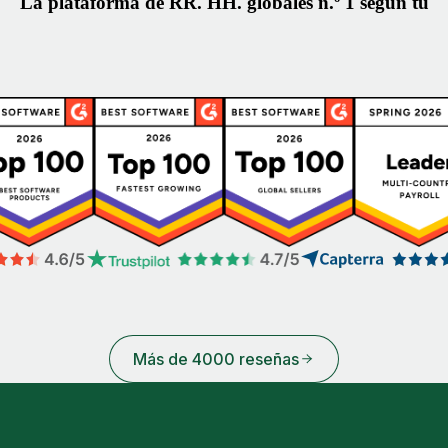
La plataforma de RR. HH. globales n.º 1 según tú
Más de 4000 reseñas