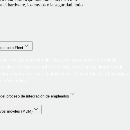
a el hardware, los envíos y la seguridad, todo
ro socio Fleet
s se realiza a través de Fleet, un proveedor global de
logística de equipos informáticos. Todo se gestiona desde
ciar sesión en otras plataformas, lo que facilita el trabajo a
 informática.
del proceso de integración de empleados
tivos móviles (MDM)