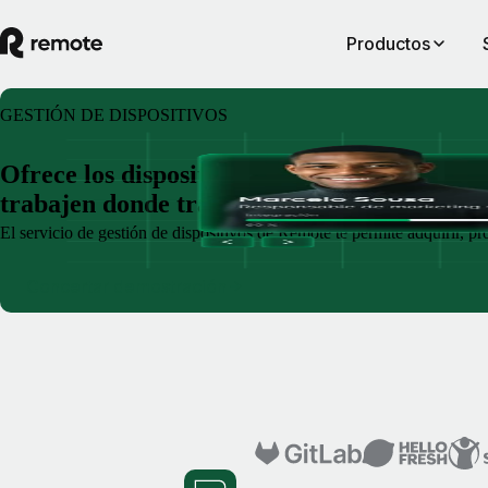
Productos
GESTIÓN DE DISPOSITIVOS
Ofrece los dispositivos adecuados a tu equip
trabajen donde trabajen
El servicio de gestión de dispositivos de Remote te permite adquirir, 
Concertar demostración