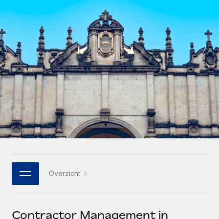
Zzp'ers internationaal onboarden en beheren
Betalingscalculator voor zzp'ers
Inloggen
Nederlands
Ontdek valuta-opties en betaalsnelheden voor
PEO
GROEIFASE
internationale zzp'ers
Ingewikkelde HR-taken eenvoudig uitbesteden
Français
Start-ups
Flexibele global HR en payroll solutions voor groeiende
LEREN MET REMOTE
Deutsch
bedrijven
INFRASTRUCTUUR
Onderzoek en gidsen
Remote Embedded
Mid-market
Español
HR naadloos in workflows integreren
Casestudy's
Teams uitbreiden met HR solutions op maat
Italiano
Platform
HR-woordenlijst
Enterprise
Ingebouwde essentiële HR-functies voor je team
Global HR voor grote bedrijven
Português (Portugal)
Checklists en templates
Verbinden
Nieuw
Bibliotheek met functiebeschrijvingen
日本語
AI-tools koppelen aan Remote met onze MCP
WERK MET ONS SAMEN
Overzicht
Strategische technologiepartners
Webinars
Integraties
한국어
Integreer global HR flexibel in je platform
Processen stroomlijnen met essentiële zakelijke tools
Evenementen
中文（简体）
Een partner worden
Contractor Management in
Newsroom