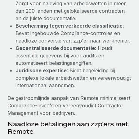
Zorgt voor naleving van arbeidswetten in meer
Secundaire arbeidsvoorwaarden
dan 200 landen met gelokaliseerde contracten
BLOG
Eenvoudig secundaire arbeidsvoorwaarden
en de juiste documentatie.
beheren
Bescherming tegen verkeerde classificatie
:
Productupdates van Remote: Gusto- en Xero-
Bevat ingebouwde Compliance-controles en
integraties en Contractor Management Plus
naadloze conversie van zzp'er naar werknemer.
Het blijft de missie van Remote om alle soorten bedrijven
Gecentraliseerde documentatie
: Houdt
te helpen bij het aannemen, beheren en...
essentiële gegevens bij voor audits en
automatiseert belastingaangiften.
Meer informatie
Juridische expertise
: Biedt begeleiding bij
complexe lokale arbeidswetten en vereenvoudigt
internationaal aannemen.
Hoe Phiture 55 werknemers in 19 landen
beheert met Remote
De gestroomlijnde aanpak van Remote minimaliseert
Phiture, een toonaangevende leider in de wereldwijde
Compliance-risico's en vereenvoudigt Contractor
mobiele groeiadviessector, zet zich sinds 2016...
Management voor bedrijven.
Meer informatie
Naadloze betalingen aan zzp'ers met
Remote