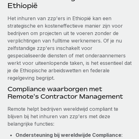
Ontdek hoe je met ons kunt samenwerken
DIENSTEN
Ethiopië
Inzicht in salaris en talent
Vraag een expert
Remote Build
Binnenkort beschikbaar
Het inhuren van zzp'ers in Ethiopië kan een
Krijg hulp van global HR- en juridische experts
Integraties en advies over AI-automatiseringen
strategische en kosteneffectieve manier zijn voor
Inzichtencentrum
bedrijven om projecten uit te voeren zonder de
Achtergrondonderzoek
Support
verplichtingen van fulltime werknemers. Of je nu
Vereenvoudig het screeningsproces van
CASESTUDY'S
zelfstandige zzp'ers inschakelt voor
kandidaten
Alle bronnen bekijken
gespecialiseerde diensten of met onderaannemers
werkt voor uiteenlopende taken, is het essentieel dat
Compliance Watchtower
je de Ethiopische arbeidswetten en federale
Blijf compliance-risico's voor
BLOG
regelgeving begrijpt.
Global Payroll
Apparaatbeheer
Compliance waarborgen met
Lever en track wereldwijd IT-middelen
EOR en PEO
Remote's Contractor Management
Entiteiten oprichten
Contractor Management
Remote helpt bedrijven wereldwijd compliant te
Stel snel compliant entiteiten op
blijven bij het inhuren van zzp'ers met deze
Belastingen
belangrijke functies:
Mobiliteit en overplaatsing
Naar de blog
Plaats werknemers moeiteloos over
Ondersteuning bij wereldwijde Compliance
: