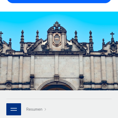
Compáranos con otras empresas.
Iniciar sesión
Contractor Management
Nederlands
Calculadora de pagos a autónomos
Integra y gestiona a autónomos globalmente.
Descubre opciones de divisas y tiempos de pago para
ETAPAS DE CRECIMIENTO
Français
autónomos globales.
PEO
Startups
Externaliza tareas laborales complejas.
Deutsch
Soluciones ágiles de RR. HH. globales y nóminas para
APRENDIZAJE CON REMOTE
empresas en crecimiento.
Español
Guías y recursos
INFRAESTRUCTURA
Mediana empresa
Conexión Remote
Casos prácticos
Amplía tu equipo con soluciones de RR. HH.
Italiano
Integra los RR. HH. en tus flujos de trabajo sin
personalizadas.
Glosario de RR. HH.
complicaciones.
Português (Portugal)
Empresa
Listas de verificación y plantillas
Plataforma
RR. HH. globales para grandes empresas.
日本語
Funciones esenciales de RR. HH. integradas para tu
Biblioteca de descripciones de puestos
equipo.
한국어
ASOCIARSE
Webinarios
Conectar
Nuevo
Socios tecnológicos estratégicos
Resumen
中文（简体）
Conecta cualquier herramienta de IA con Remote
Eventos
Integra la gestión de los RR. HH. globales en tu
mediante nuestro MCP.