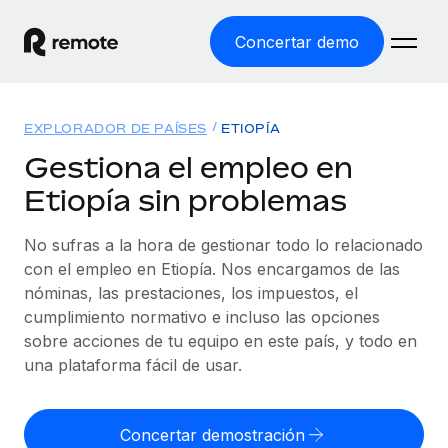
Concertar demo
Inicio
EXPLORADOR DE PAÍSES
ETIOPÍA
Productos
Gestiona el empleo en
Etiopía sin problemas
Soluciones
EMPLEO GLOBAL
Nómina global
No sufras a la hora de gestionar todo lo relacionado
Recursos
COBERTURA MUNDIAL
Gestiona las nóminas de forma sencilla y conforme a la
con el empleo en Etiopía. Nos encargamos de las
Explorador de países
legalidad.
nóminas, las prestaciones, los impuestos, el
Precios
HERRAMIENTAS Y CALCULADORAS
Consulta el soporte del empleo global según el país.
cumplimiento normativo e incluso las opciones
Employer of Record
Calculadora del riesgo de clasificación errónea
sobre acciones de tu equipo en este país, y todo en
Explorador estatal de EE. UU.
Expándete en todo el mundo sin gastar en entidades.
Consulta el riesgo de clasificación errónea por país.
una plataforma fácil de usar.
Simplifica la contratación en todos los estados de EE.
Español
Contractor of Record
Calculadora del coste por empleado
UU.
Contrata a autónomos en cualquier parte del mundo
Calcula lo que cuestan los empleados en total en
Concertar demostración
English
Comparador de Remote
cumpliendo la normativa.
cualquier país.