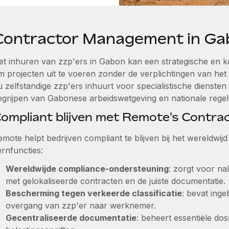
Contractor Management in Ga
et inhuren van zzp'ers in Gabon kan een strategische en ko
m projecten uit te voeren zonder de verplichtingen van he
u zelfstandige zzp'ers inhuurt voor specialistische dienst
egrijpen van Gabonese arbeidswetgeving en nationale regelg
ompliant blijven met Remote's Contr
emote helpt bedrijven compliant te blijven bij het wereldwi
ernfuncties:
Wereldwijde compliance-ondersteuning
: zorgt voor na
met gelokaliseerde contracten en de juiste documentatie.
Bescherming tegen verkeerde classificatie
: bevat ing
overgang van zzp'er naar werknemer.
Gecentraliseerde documentatie
: beheert essentiële dos