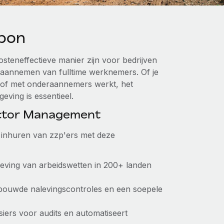
bon
steneffectieve manier zijn voor bedrijven
t aannemen van fulltime werknemers. Of je
en of met onderaannemers werkt, het
eving is essentieel.
actor Management
jd inhuren van zzp'ers met deze
leving van arbeidswetten in 200+ landen
ebouwde nalevingscontroles en een soepele
siers voor audits en automatiseert