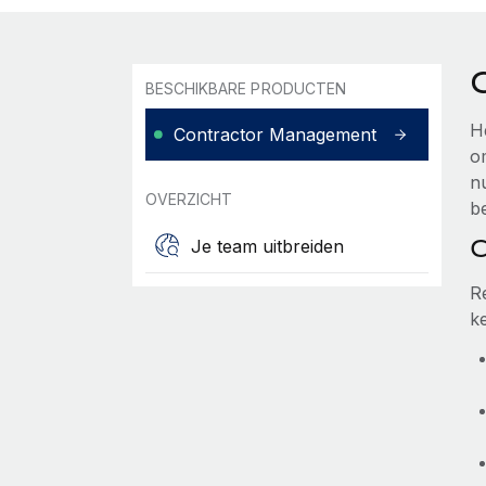
BESCHIKBARE PRODUCTEN
H
Contractor Management
o
n
OVERZICHT
b
C
Je team uitbreiden
R
k