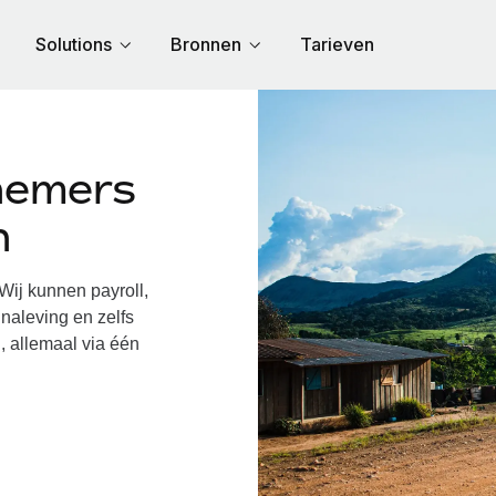
Solutions
Bronnen
Tarieven
nemers
n
ij kunnen payroll,
naleving en zelfs
, allemaal via één