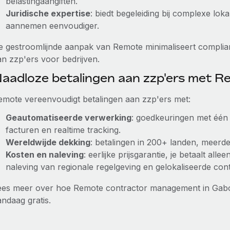
belastingaangiften.
Juridische expertise
: biedt begeleiding bij complexe lok
aannemen eenvoudiger.
e gestroomlijnde aanpak van Remote minimaliseert complian
an zzp'ers voor bedrijven.
aadloze betalingen aan zzp'ers met 
emote vereenvoudigt betalingen aan zzp'ers met:
Geautomatiseerde verwerking
: goedkeuringen met één 
facturen en realtime tracking.
Wereldwijde dekking
: betalingen in 200+ landen, meerder
Kosten en naleving
: eerlijke prijsgarantie, je betaalt al
naleving van regionale regelgeving en gelokaliseerde con
ees meer over hoe Remote contractor management in Gab
andaag gratis.