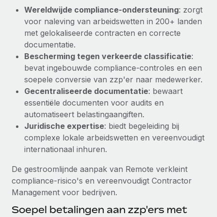
Wereldwijde compliance-ondersteuning
: zorgt
Secundaire arbeidsvoorwaarden
voor naleving van arbeidswetten in 200+ landen
BLOG
Eenvoudig secundaire arbeidsvoorwaarden
met gelokaliseerde contracten en correcte
beheren
documentatie.
Productupdates van Remote: Gusto- en Xero-
integraties en Contractor Management Plus
Bescherming tegen verkeerde classificatie
:
bevat ingebouwde compliance-controles en een
Het blijft de missie van Remote om alle soorten bedrijven
soepele conversie van zzp'er naar medewerker.
te helpen bij het aannemen, beheren en...
Gecentraliseerde documentatie
: bewaart
Meer informatie
essentiële documenten voor audits en
automatiseert belastingaangiften.
Juridische expertise
: biedt begeleiding bij
Hoe Phiture 55 werknemers in 19 landen
complexe lokale arbeidswetten en vereenvoudigt
beheert met Remote
internationaal inhuren.
Phiture, een toonaangevende leider in de wereldwijde
De gestroomlijnde aanpak van Remote verkleint
mobiele groeiadviessector, zet zich sinds 2016...
compliance-risico's en vereenvoudigt Contractor
Meer informatie
Management voor bedrijven.
Soepel betalingen aan zzp'ers met