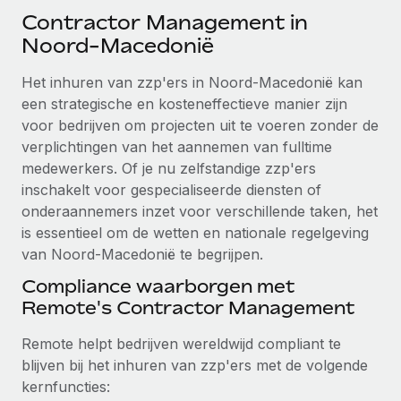
Ontdek hoe je met ons kunt samenwerken
DIENSTEN
Contractor Management in
Inzicht in salaris en talent
Vraag een expert
Noord-Macedonië
Remote Build
Binnenkort beschikbaar
Krijg hulp van global HR- en juridische experts
Integraties en advies over AI-automatiseringen
Inzichtencentrum
Het inhuren van zzp'ers in Noord-Macedonië kan
Achtergrondonderzoek
een strategische en kosteneffectieve manier zijn
Support
Vereenvoudig het screeningsproces van
voor bedrijven om projecten uit te voeren zonder de
CASESTUDY'S
kandidaten
verplichtingen van het aannemen van fulltime
Alle bronnen bekijken
medewerkers. Of je nu zelfstandige zzp'ers
Compliance Watchtower
inschakelt voor gespecialiseerde diensten of
Blijf compliance-risico's voor
BLOG
onderaannemers inzet voor verschillende taken, het
is essentieel om de wetten en nationale regelgeving
Global Payroll
Apparaatbeheer
van Noord-Macedonië te begrijpen.
Lever en track wereldwijd IT-middelen
EOR en PEO
Compliance waarborgen met
Remote's Contractor Management
Entiteiten oprichten
Contractor Management
Stel snel compliant entiteiten op
Remote helpt bedrijven wereldwijd compliant te
Belastingen
blijven bij het inhuren van zzp'ers met de volgende
Mobiliteit en overplaatsing
Naar de blog
kernfuncties:
Plaats werknemers moeiteloos over