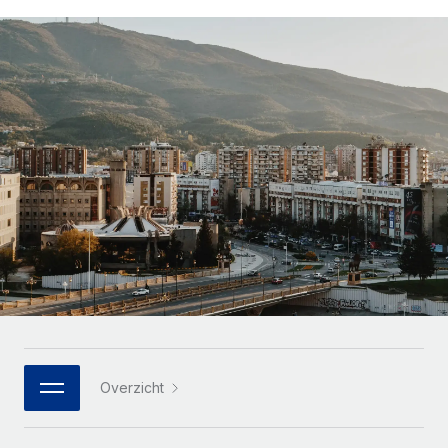
Zzp'ers internationaal onboarden en beheren
Betalingscalculator voor zzp'ers
Inloggen
Nederlands
Ontdek valuta-opties en betaalsnelheden voor
PEO
GROEIFASE
internationale zzp'ers
Ingewikkelde HR-taken eenvoudig uitbesteden
Français
Start-ups
Flexibele global HR en payroll solutions voor groeiende
LEREN MET REMOTE
Deutsch
bedrijven
INFRASTRUCTUUR
Onderzoek en gidsen
Remote Embedded
Mid-market
Español
HR naadloos in workflows integreren
Casestudy's
Teams uitbreiden met HR solutions op maat
Italiano
Platform
HR-woordenlijst
Enterprise
Ingebouwde essentiële HR-functies voor je team
Global HR voor grote bedrijven
Português (Portugal)
Checklists en templates
Verbinden
Nieuw
Bibliotheek met functiebeschrijvingen
日本語
AI-tools koppelen aan Remote met onze MCP
WERK MET ONS SAMEN
Strategische technologiepartners
Webinars
Integraties
한국어
Overzicht
Integreer global HR flexibel in je platform
Processen stroomlijnen met essentiële zakelijke tools
Evenementen
中文（简体）
Een partner worden
Newsroom