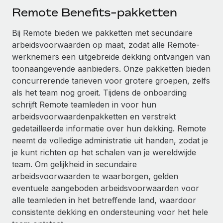
Ontdek hoe je met ons kunt samenwerken
DIENSTEN
Remote Benefits-pakketten
Inzicht in salaris en talent
Vraag een expert
Remote Build
Binnenkort beschikbaar
Bij Remote bieden we pakketten met secundaire
Krijg hulp van global HR- en juridische experts
Integraties en advies over AI-automatiseringen
Inzichtencentrum
arbeidsvoorwaarden op maat, zodat alle Remote-
Achtergrondonderzoek
werknemers een uitgebreide dekking ontvangen van
Support
toonaangevende aanbieders. Onze pakketten bieden
Vereenvoudig het screeningsproces van
CASESTUDY'S
concurrerende tarieven voor grotere groepen, zelfs
kandidaten
Alle bronnen bekijken
Hoe AI-pionier Weaviate zijn team met 120%
als het team nog groeit. Tijdens de onboarding
liet groeien met Remote
Compliance Watchtower
schrijft Remote teamleden in voor hun
Blijf compliance-risico's voor
BLOG
arbeidsvoorwaardenpakketten en verstrekt
Weaviate in één oogopslag Weaviate bouwt open source,
gedetailleerde informatie over hun dekking. Remote
AI-first infrastructuur. De missie van het...
Global Payroll
Apparaatbeheer
neemt de volledige administratie uit handen, zodat je
Lever en track wereldwijd IT-middelen
Meer informatie
EOR en PEO
je kunt richten op het schalen van je wereldwijde
team. Om gelijkheid in secundaire
Entiteiten oprichten
Contractor Management
arbeidsvoorwaarden te waarborgen, gelden
Stel snel compliant entiteiten op
De strategische samenwerking tussen
eventuele aangeboden arbeidsvoorwaarden voor
Belastingen
Reverse Tech en Remote voor zzp- en payroll-
alle teamleden in het betreffende land, waardoor
Mobiliteit en overplaatsing
beheer
consistente dekking en ondersteuning voor het hele
Naar de blog
Plaats werknemers moeiteloos over
Reverse Tech in een oogopslag Reverse Tech, een start-