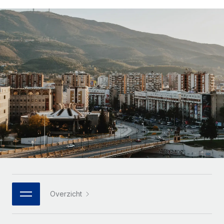
Zzp'ers internationaal onboarden en beheren
Betalingscalculator voor zzp'ers
Inloggen
Nederlands
Ontdek valuta-opties en betaalsnelheden voor
PEO
GROEIFASE
internationale zzp'ers
Ingewikkelde HR-taken eenvoudig uitbesteden
Français
Start-ups
Flexibele global HR en payroll solutions voor groeiende
LEREN MET REMOTE
Deutsch
bedrijven
INFRASTRUCTUUR
Onderzoek en gidsen
Remote Embedded
Mid-market
Español
HR naadloos in workflows integreren
Casestudy's
Teams uitbreiden met HR solutions op maat
Italiano
Platform
HR-woordenlijst
Enterprise
Ingebouwde essentiële HR-functies voor je team
Global HR voor grote bedrijven
Português (Portugal)
Checklists en templates
Verbinden
Nieuw
Bibliotheek met functiebeschrijvingen
日本語
AI-tools koppelen aan Remote met onze MCP
WERK MET ONS SAMEN
Strategische technologiepartners
Webinars
Integraties
한국어
Overzicht
Integreer global HR flexibel in je platform
Processen stroomlijnen met essentiële zakelijke tools
Evenementen
中文（简体）
Een partner worden
Newsroom