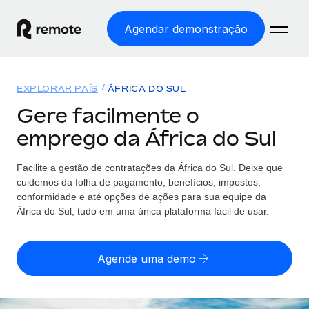
Agendar demonstração
Início
EXPLORAR PAÍS
ÁFRICA DO SUL
Produtos
Gere facilmente o
emprego da África do Sul
Soluções
EMPREGO GLOBAL
Processamento Salarial
Facilite a gestão de contratações da África do Sul. Deixe que
Preçário
COBERTURA GLOBAL
Processamento salarial fácil e em conformidade
cuidemos da folha de pagamento, benefícios, impostos,
Explorador de países
conformidade e até opções de ações para sua equipe da
Employer of Record
África do Sul, tudo em uma única plataforma fácil de usar.
Encontra apoio para emprego global por país
Expanda globalmente sem custos de constituição de
Português (Portugal)
Comparar a Remote
entidades
Agende uma demo
Veja como nos comparamos com os outros
English
Contractor Management
Integra e gere trabalhadores independentes
Início de sessão
Nederlands
TORNE-SE NOSSO PARCEIRO
globalmente