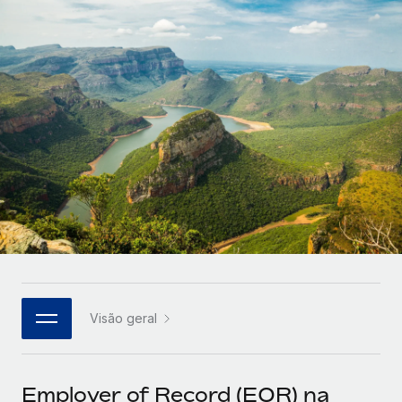
Parceiros tecnológicos estratégicos
Français
Integre os RH globais na sua plataforma de forma
SERVICES
flexível
Deutsch
Perguntar a um especialista
Obtenha apoio especializado em RH e
Español
CASE STUDIES
conformidade globais
Italiano
Português (Portugal)
日本語
한국어
Visão geral
中文（简体）
Employer of Record (EOR) na