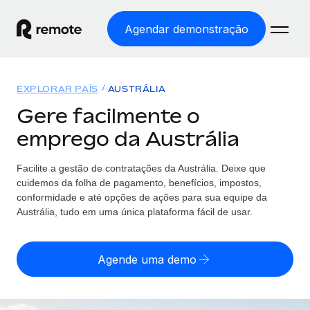
Agendar demonstração
Início
EXPLORAR PAÍS
AUSTRÁLIA
Produtos
Gere facilmente o
emprego da Austrália
Soluções
EMPREGO GLOBAL
Processamento Salarial
Facilite a gestão de contratações da Austrália. Deixe que
Preçário
COBERTURA GLOBAL
Processamento salarial fácil e em conformidade
cuidemos da folha de pagamento, benefícios, impostos,
Explorador de países
conformidade e até opções de ações para sua equipe da
Employer of Record
Austrália, tudo em uma única plataforma fácil de usar.
Encontra apoio para emprego global por país
Expanda globalmente sem custos de constituição de
Português (Portugal)
Comparar a Remote
entidades
Agende uma demo
Veja como nos comparamos com os outros
English
Contractor Management
Integra e gere trabalhadores independentes
Início de sessão
Nederlands
TORNE-SE NOSSO PARCEIRO
globalmente