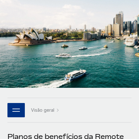
Parceiros tecnológicos estratégicos
Français
Integre os RH globais na sua plataforma de forma
SERVICES
flexível
Deutsch
Perguntar a um especialista
Obtenha apoio especializado em RH e
Español
CASE STUDIES
conformidade globais
Italiano
Português (Portugal)
日本語
한국어
Visão geral
中文（简体）
Planos de benefícios da Remote