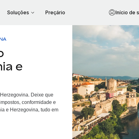
Soluções
Preçário
Início de 
INA
o
ia e
e Herzegovina. Deixe que
 impostos, conformidade e
ia e Herzegovina, tudo em