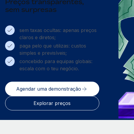
Preços transparentes,
sem surpresas
sem taxas ocultas: apenas preços
claros e diretos;
paga pelo que utilizas: custos
simples e previsíveis;
concebido para equipas globais:
escala com o teu negócio.
Agendar uma demonstração
Explorar preços