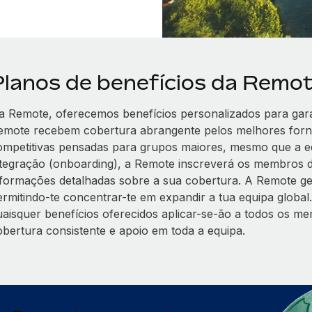
Planos de benefícios da Remo
a Remote, oferecemos benefícios personalizados para gara
emote recebem cobertura abrangente pelos melhores forne
ompetitivas pensadas para grupos maiores, mesmo que a equ
ntegração (onboarding), a Remote inscreverá os membros d
nformações detalhadas sobre a sua cobertura. A Remote gere
ermitindo-te concentrar-te em expandir a tua equipa global.
uaisquer benefícios oferecidos aplicar-se-ão a todos os m
obertura consistente e apoio em toda a equipa.