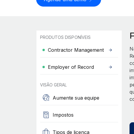
PRODUTOS DISPONÍVEIS
N
Contractor Management
R
c
Employer of Record
i
i
p
VISÃO GERAL
q
Aumente sua equipe
c
Impostos
Tipos de licença