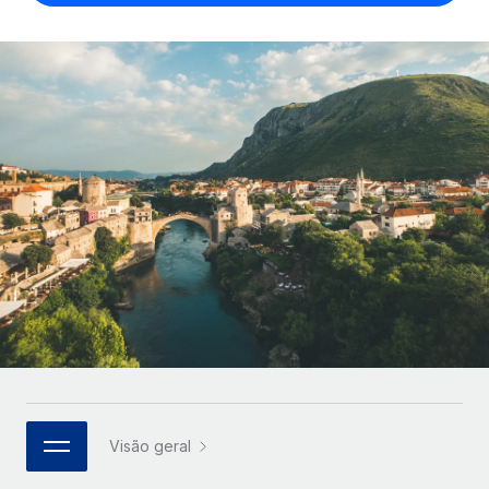
Parceiros tecnológicos estratégicos
Français
Integre os RH globais na sua plataforma de forma
SERVICES
flexível
Deutsch
Perguntar a um especialista
Obtenha apoio especializado em RH e
Español
CASE STUDIES
conformidade globais
Italiano
Cultivating a Thriving Remote-First Culture in
Partnership with Remote
Português (Portugal)
At a glance Discover the evolution of TheyDo, a pioneering
journey management platform that has...
日本語
Mais informações
한국어
Reverse Tech's strategic partnership with
中文（简体）
Remote for contractor management and
payroll
Visão geral
Reverse Tech at a glance Health and wellness startup,