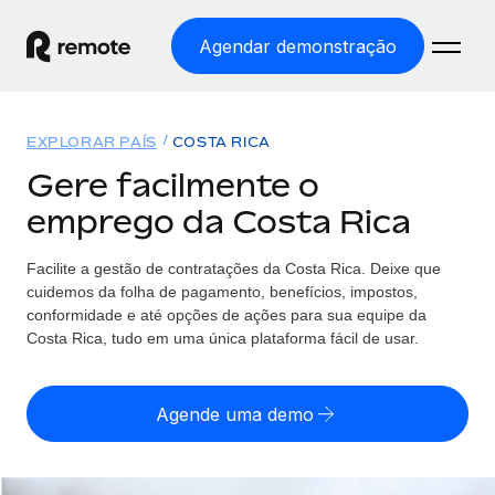
Agendar demonstração
Início
EXPLORAR PAÍS
COSTA RICA
Produtos
Gere facilmente o
emprego da Costa Rica
Soluções
EMPREGO GLOBAL
Processamento Salarial
Facilite a gestão de contratações da Costa Rica. Deixe que
Preçário
COBERTURA GLOBAL
Processamento salarial fácil e em conformidade
cuidemos da folha de pagamento, benefícios, impostos,
Explorador de países
conformidade e até opções de ações para sua equipe da
Employer of Record
Costa Rica, tudo em uma única plataforma fácil de usar.
Encontra apoio para emprego global por país
Expanda globalmente sem custos de constituição de
Português (Portugal)
Comparar a Remote
entidades
Agende uma demo
Veja como nos comparamos com os outros
English
Contractor Management
Integra e gere trabalhadores independentes
Início de sessão
Nederlands
TORNE-SE NOSSO PARCEIRO
globalmente