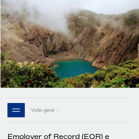
Parceiros tecnológicos estratégicos
Français
Integre os RH globais na sua plataforma de forma
SERVICES
flexível
Deutsch
Perguntar a um especialista
Obtenha apoio especializado em RH e
Español
CASE STUDIES
conformidade globais
Italiano
Português (Portugal)
日本語
한국어
Visão geral
中文（简体）
Employer of Record (EOR) e