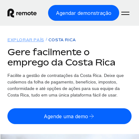
Agendar demonstração
Início
EXPLORAR PAÍS
COSTA RICA
Produtos
Gere facilmente o
emprego da Costa Rica
Soluções
EMPREGO GLOBAL
Processamento Salarial
Facilite a gestão de contratações da Costa Rica. Deixe que
Preçário
COBERTURA GLOBAL
Processamento salarial fácil e em conformidade
cuidemos da folha de pagamento, benefícios, impostos,
Explorador de países
conformidade e até opções de ações para sua equipe da
Employer of Record
Costa Rica, tudo em uma única plataforma fácil de usar.
Encontra apoio para emprego global por país
Expanda globalmente sem custos de constituição de
Português (Portugal)
Comparar a Remote
entidades
Agende uma demo
Veja como nos comparamos com os outros
English
Contractor Management
Integra e gere trabalhadores independentes
Início de sessão
Nederlands
TORNE-SE NOSSO PARCEIRO
globalmente