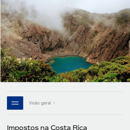
Parceiros tecnológicos estratégicos
Français
Integre os RH globais na sua plataforma de forma
SERVICES
flexível
Deutsch
Perguntar a um especialista
Obtenha apoio especializado em RH e
Español
CASE STUDIES
conformidade globais
Italiano
Português (Portugal)
日本語
한국어
Visão geral
中文（简体）
Impostos na Costa Rica