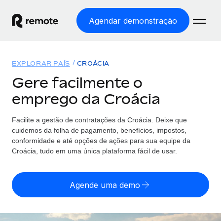
Agendar demonstração
Início
EXPLORAR PAÍS
CROÁCIA
Produtos
Gere facilmente o
emprego da Croácia
Soluções
EMPREGO GLOBAL
Processamento Salarial
Facilite a gestão de contratações da Croácia. Deixe que
Preçário
COBERTURA GLOBAL
Processamento salarial fácil e em conformidade
cuidemos da folha de pagamento, benefícios, impostos,
Explorador de países
conformidade e até opções de ações para sua equipe da
Employer of Record
Croácia, tudo em uma única plataforma fácil de usar.
Encontra apoio para emprego global por país
Expanda globalmente sem custos de constituição de
Português (Portugal)
Comparar a Remote
entidades
Agende uma demo
Veja como nos comparamos com os outros
English
Contractor Management
Integra e gere trabalhadores independentes
Início de sessão
Nederlands
TORNE-SE NOSSO PARCEIRO
globalmente