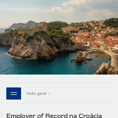
Parceiros tecnológicos estratégicos
Français
Integre os RH globais na sua plataforma de forma
SERVICES
flexível
Deutsch
Perguntar a um especialista
Obtenha apoio especializado em RH e
Español
CASE STUDIES
conformidade globais
Italiano
Português (Portugal)
日本語
한국어
Visão geral
中文（简体）
Employer of Record na Croácia