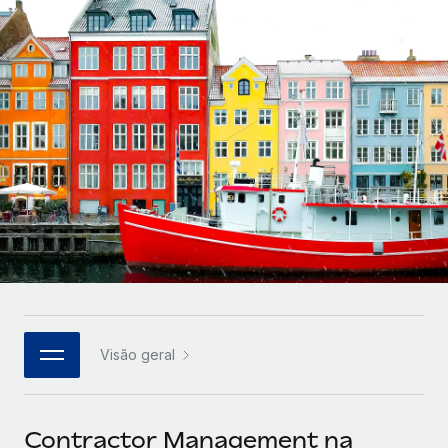
Parceiros tecnológicos estratégicos
Français
Integre os RH globais na sua plataforma de forma
SERVICES
flexível
Deutsch
Perguntar a um especialista
Obtenha apoio especializado em RH e
Español
CASE STUDIES
conformidade globais
Italiano
Português (Portugal)
日本語
한국어
Visão geral
中文（简体）
Contractor Management na