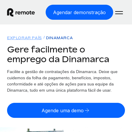
Agendar demonstração
Início
EXPLORAR PAÍS
DINAMARCA
Produtos
Gere facilmente o
emprego da Dinamarca
Soluções
EMPREGO GLOBAL
Processamento Salarial
Facilite a gestão de contratações da Dinamarca. Deixe que
Preçário
COBERTURA GLOBAL
Processamento salarial fácil e em conformidade
cuidemos da folha de pagamento, benefícios, impostos,
Explorador de países
conformidade e até opções de ações para sua equipe da
Employer of Record
Dinamarca, tudo em uma única plataforma fácil de usar.
Encontra apoio para emprego global por país
Expanda globalmente sem custos de constituição de
Português (Portugal)
Comparar a Remote
entidades
Agende uma demo
Veja como nos comparamos com os outros
English
Contractor Management
Integra e gere trabalhadores independentes
Início de sessão
Nederlands
TORNE-SE NOSSO PARCEIRO
globalmente