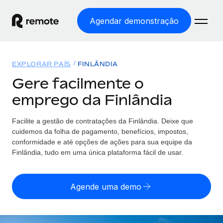
Agendar demonstração
Início
EXPLORAR PAÍS
FINLÂNDIA
Produtos
Gere facilmente o
emprego da Finlândia
Soluções
EMPREGO GLOBAL
Processamento Salarial
Facilite a gestão de contratações da Finlândia. Deixe que
Preçário
COBERTURA GLOBAL
Processamento salarial fácil e em conformidade
cuidemos da folha de pagamento, benefícios, impostos,
Explorador de países
conformidade e até opções de ações para sua equipe da
Employer of Record
Finlândia, tudo em uma única plataforma fácil de usar.
Encontra apoio para emprego global por país
Expanda globalmente sem custos de constituição de
Português (Portugal)
Comparar a Remote
entidades
Agende uma demo
Veja como nos comparamos com os outros
English
Contractor Management
Integra e gere trabalhadores independentes
Início de sessão
Nederlands
TORNE-SE NOSSO PARCEIRO
globalmente