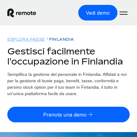
Vedi demo
Home
ESPLORA PAESE
FINLANDIA
Prodotti
Gestisci facilmente
l'occupazione in Finlandia
Soluzioni
ASSUMI NEL MONDO
Global Payroll
Semplifica la gestione del personale in Finlandia. Affidati a noi
Tariffe
COPERTURA GLOBALE
Gestisci il payroll a norma, in tutta semplicità
per la gestione di buste paga, benefit, tasse, conformità e
Ricerca paesi
persino stock option per il tuo team in Finlandia, il tutto in
Employer of Record
un'unica piattaforma facile da usare.
Trova i servizi di supporto all’impiego per ogni Paese
Espanditi con zero costi di entità locale
Italiano
Confronta Remote
Contractor Management
Prenota una demo
Scopri come ci confrontiamo con gli altri
English
Recluta e gestisci collaboratori a livello globale
Login
Nederlands
DIVENTA NOSTRO PARTNER