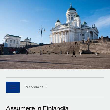
SERVICES
Partner tecnologici strategici
Français
Chiedi a un esperto
Integra l'HR globale nella tua piattaforma in modo
Affidati agli esperti per la gestione HR e la
flessibile
Deutsch
compliance globale
Español
CASE STUDIES
Italiano
Cultivating a Thriving Remote-First Culture in
Partnership with Remote
Português (Portugal)
At a glance Discover the evolution of TheyDo, a pioneering
journey management platform that has...
日本語
Maggiori informazioni
한국어
Panoramica
Reverse Tech's strategic partnership with
中文（简体）
Remote for contractor management and
payroll
Assumere in Finlandia
Reverse Tech at a glance Health and wellness startup,