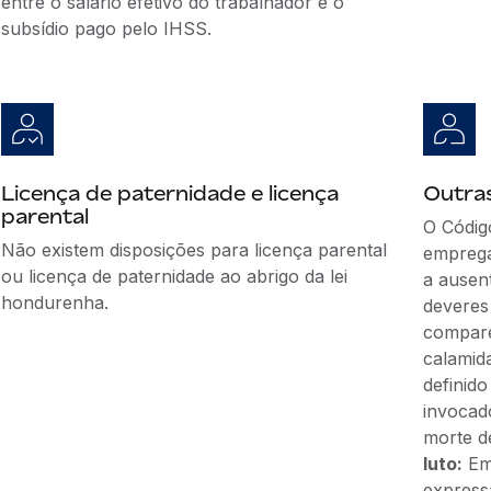
entre o salário efetivo do trabalhador e o
subsídio pago pelo IHSS.
Licença de paternidade e licença
Outras
parental
O Códig
Não existem disposições para licença parental
emprega
ou licença de paternidade ao abrigo da lei
a ausen
hondurenha.
deveres 
compare
calamid
definid
invocad
morte d
luto:
Emb
express