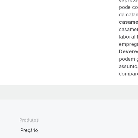
pode co
de cala
casame
casamen
laboral
emprega
Deveres
podem g
assuntos
compare
Produtos
Preçário