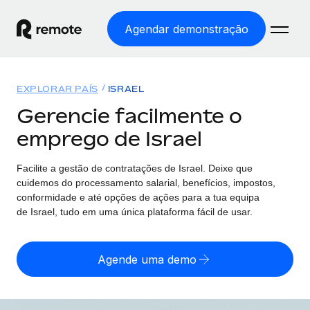
Agendar demonstração
Início
EXPLORAR PAÍS
ISRAEL
Produtos
Gerencie facilmente o
emprego de Israel
Soluções
EMPREGO GLOBAL
Processamento Salarial
Facilite a gestão de contratações
de
Israel. Deixe que
Preçário
COBERTURA GLOBAL
Processamento salarial fácil e em conformidade
cuidemos do processamento salarial, benefícios, impostos,
Explorador de países
conformidade e até opções de ações para a tua equipa
Employer of Record
de
Israel, tudo em uma única plataforma fácil de usar.
Encontra apoio para emprego global por país
Expanda globalmente sem custos de constituição de
Português (Portugal)
Comparar a Remote
entidades
Agende uma demo
Veja como nos comparamos com os outros
English
Contractor Management
Integra e gere trabalhadores independentes
Início de sessão
Nederlands
TORNE-SE NOSSO PARCEIRO
globalmente