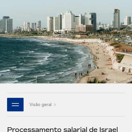
Parceiros tecnológicos estratégicos
Français
Integre os RH globais na sua plataforma de forma
SERVICES
flexível
Deutsch
Perguntar a um especialista
Obtenha apoio especializado em RH e
Español
CASE STUDIES
conformidade globais
Italiano
Português (Portugal)
日本語
한국어
Visão geral
中文（简体）
Processamento salarial de Israel