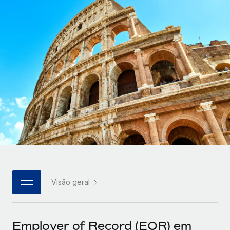
Parceiros tecnológicos estratégicos
Français
Integre os RH globais na sua plataforma de forma
SERVICES
flexível
Deutsch
Perguntar a um especialista
Obtenha apoio especializado em RH e
Español
CASE STUDIES
conformidade globais
Italiano
Português (Portugal)
日本語
한국어
Visão geral
中文（简体）
Employer of Record (EOR) em