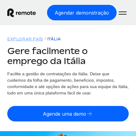
Agendar demonstração
Início
EXPLORAR PAÍS
ITÁLIA
Produtos
Gere facilmente o
emprego da Itália
Soluções
EMPREGO GLOBAL
Processamento Salarial
Facilite a gestão de contratações da Itália. Deixe que
Preçário
COBERTURA GLOBAL
Processamento salarial fácil e em conformidade
cuidemos da folha de pagamento, benefícios, impostos,
Explorador de países
conformidade e até opções de ações para sua equipe da Itália,
Employer of Record
tudo em uma única plataforma fácil de usar.
Encontra apoio para emprego global por país
Expanda globalmente sem custos de constituição de
Português (Portugal)
Comparar a Remote
entidades
Agende uma demo
Veja como nos comparamos com os outros
English
Contractor Management
Integra e gere trabalhadores independentes
Início de sessão
Nederlands
TORNE-SE NOSSO PARCEIRO
globalmente