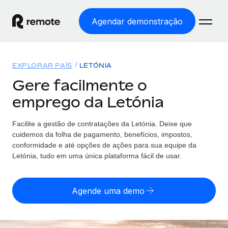
Agendar demonstração
Início
EXPLORAR PAÍS
LETÓNIA
Produtos
Gere facilmente o
emprego da Letónia
Soluções
EMPREGO GLOBAL
Processamento Salarial
Facilite a gestão de contratações da Letónia. Deixe que
Preçário
COBERTURA GLOBAL
Processamento salarial fácil e em conformidade
cuidemos da folha de pagamento, benefícios, impostos,
Explorador de países
conformidade e até opções de ações para sua equipe da
Employer of Record
Letónia, tudo em uma única plataforma fácil de usar.
Encontra apoio para emprego global por país
Expanda globalmente sem custos de constituição de
Português (Portugal)
Comparar a Remote
entidades
Agende uma demo
Veja como nos comparamos com os outros
English
Contractor Management
Integra e gere trabalhadores independentes
Início de sessão
Nederlands
TORNE-SE NOSSO PARCEIRO
globalmente