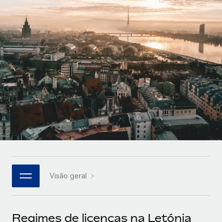
Parceiros tecnológicos estratégicos
Français
Integre os RH globais na sua plataforma de forma
SERVICES
flexível
Deutsch
Perguntar a um especialista
Obtenha apoio especializado em RH e
Español
CASE STUDIES
conformidade globais
Italiano
Cultivating a Thriving Remote-First Culture in
Partnership with Remote
Português (Portugal)
At a glance Discover the evolution of TheyDo, a pioneering
journey management platform that has...
日本語
Mais informações
한국어
Visão geral
Reverse Tech's strategic partnership with
中文（简体）
Remote for contractor management and
payroll
Regimes de licenças na Letónia
Reverse Tech at a glance Health and wellness startup,