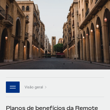
Parceiros tecnológicos estratégicos
Français
Integre os RH globais na sua plataforma de forma
SERVICES
flexível
Deutsch
Perguntar a um especialista
Obtenha apoio especializado em RH e
Español
CASE STUDIES
conformidade globais
Italiano
Português (Portugal)
日本語
한국어
Visão geral
中文（简体）
Planos de benefícios da Remote