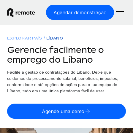
Agendar demonstração
Início
EXPLORAR PAÍS
LÍBANO
Produtos
Gerencie facilmente o
emprego do Líbano
Soluções
EMPREGO GLOBAL
Processamento Salarial
Facilite a gestão de contratações
do
Líbano. Deixe que
Preçário
COBERTURA GLOBAL
Processamento salarial fácil e em conformidade
cuidemos do processamento salarial, benefícios, impostos,
Explorador de países
conformidade e até opções de ações para a tua equipa
do
Employer of Record
Líbano, tudo em uma única plataforma fácil de usar.
Encontra apoio para emprego global por país
Expanda globalmente sem custos de constituição de
Português (Portugal)
Comparar a Remote
entidades
Agende uma demo
Veja como nos comparamos com os outros
English
Contractor Management
Integra e gere trabalhadores independentes
Início de sessão
Nederlands
TORNE-SE NOSSO PARCEIRO
globalmente