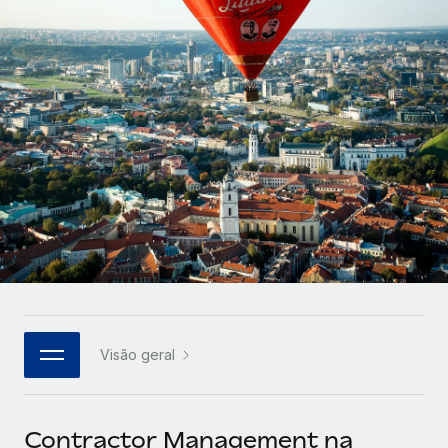
Parceiros tecnológicos estratégicos
Français
Integre os RH globais na sua plataforma de forma
SERVICES
flexível
Deutsch
Perguntar a um especialista
Obtenha apoio especializado em RH e
Español
CASE STUDIES
conformidade globais
Italiano
Português (Portugal)
日本語
한국어
Visão geral
中文（简体）
Contractor Management na