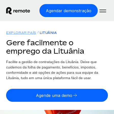
Agendar demonstração
Início
EXPLORAR PAÍS
LITUÂNIA
Produtos
Gere facilmente o
emprego da Lituânia
Soluções
EMPREGO GLOBAL
Processamento Salarial
Facilite a gestão de contratações da Lituânia. Deixe que
Preçário
COBERTURA GLOBAL
Processamento salarial fácil e em conformidade
cuidemos da folha de pagamento, benefícios, impostos,
Explorador de países
conformidade e até opções de ações para sua equipe da
Employer of Record
Lituânia, tudo em uma única plataforma fácil de usar.
Encontra apoio para emprego global por país
Expanda globalmente sem custos de constituição de
Português (Portugal)
Comparar a Remote
entidades
Agende uma demo
Veja como nos comparamos com os outros
English
Contractor Management
Integra e gere trabalhadores independentes
Início de sessão
Nederlands
TORNE-SE NOSSO PARCEIRO
globalmente