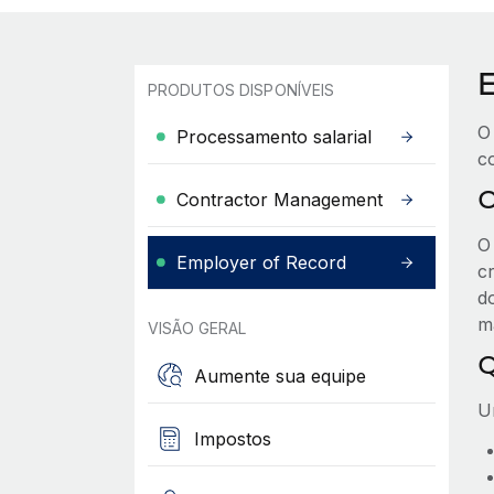
PRODUTOS DISPONÍVEIS
O
Processamento salarial
c
O
Contractor Management
O
Employer of Record
c
d
m
VISÃO GERAL
Q
Aumente sua equipe
U
Impostos