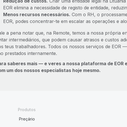
Redução de custos.
Criar uma entidade legal na Lituâni
EOR elimina a necessidade de registo de entidade, reduzin
Menos recursos necessários.
Com o RH, o processament
EOR, podes concentrar-te em escalar as operações e aloc
ale a pena notar que, na Remote, temos a nossa própria enti
vitar intermediários, que podem causar atrasos e custos adi
os teus trabalhadores. Todos os nossos serviços de EOR — 
ão prestados internamente.
ara saberes mais — e veres a nossa plataforma de EOR
om um dos nossos especialistas hoje mesmo.
Produtos
Preçário