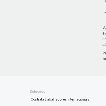
V
e
a
s
P
c
Soluções
Contrata trabalhadores internacionais