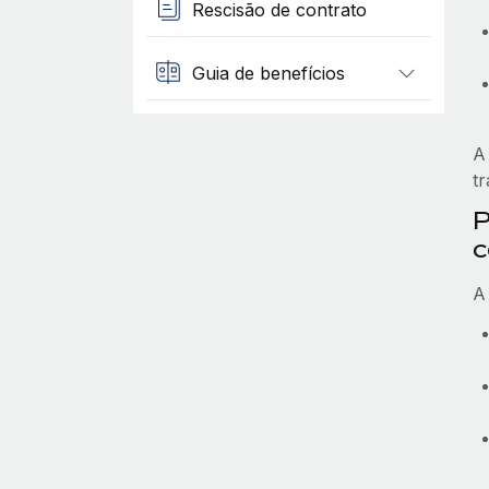
Rescisão de contrato
Guia de benefícios
A
t
P
c
A