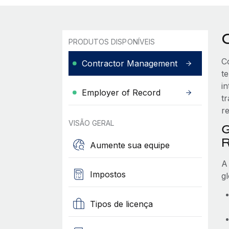
PRODUTOS DISPONÍVEIS
C
Contractor Management
t
i
Employer of Record
t
r
VISÃO GERAL
G
Aumente sua equipe
A
Impostos
g
Tipos de licença