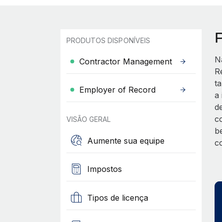
PRODUTOS DISPONÍVEIS
N
Contractor Management
R
t
Employer of Record
a
d
c
VISÃO GERAL
b
Aumente sua equipe
c
Impostos
Tipos de licença