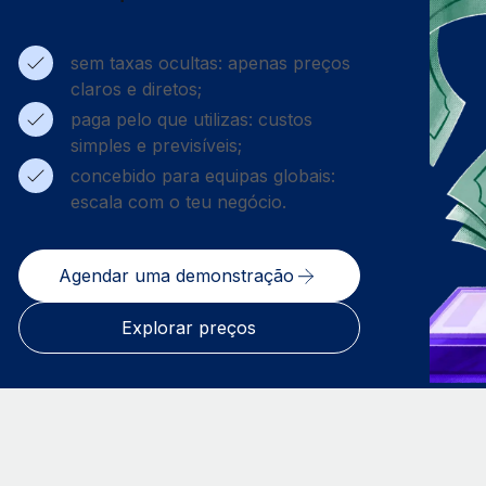
sem taxas ocultas: apenas preços
claros e diretos;
paga pelo que utilizas: custos
simples e previsíveis;
concebido para equipas globais:
escala com o teu negócio.
Agendar uma demonstração
Explorar preços